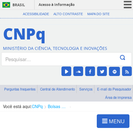
Acesso à informação
BRASIL
CORONAVÍRUS (COVID-19)
ACESSIBILIDADE
ALTO CONTRASTE
MAPA DO SITE
Participe
CNPq
Serviços
Legislação
MINISTÉRIO DA CIÊNCIA, TECNOLOGIA E INOVAÇÕES
Canais
Perguntas frequentes
Central de Atendimento
Serviços
E-mail do Pesquisador
Área de imprensa
Você está aqui:
CNPq
Bolsas e Auxílios Vigentes
Projetos de Pesquisa
MENU