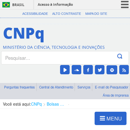
Acesso à informação
BRASIL
CORONAVÍRUS (COVID-19)
ACESSIBILIDADE
ALTO CONTRASTE
MAPA DO SITE
Participe
CNPq
Serviços
Legislação
MINISTÉRIO DA CIÊNCIA, TECNOLOGIA E INOVAÇÕES
Canais
Perguntas frequentes
Central de Atendimento
Serviços
E-mail do Pesquisador
Área de imprensa
Você está aqui:
CNPq
Bolsas e Auxílios Vigentes
Projetos de Pesquisa
MENU