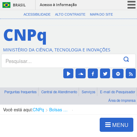
Acesso à informação
BRASIL
CORONAVÍRUS (COVID-19)
ACESSIBILIDADE
ALTO CONTRASTE
MAPA DO SITE
Participe
CNPq
Serviços
Legislação
MINISTÉRIO DA CIÊNCIA, TECNOLOGIA E INOVAÇÕES
Canais
Perguntas frequentes
Central de Atendimento
Serviços
E-mail do Pesquisador
Área de imprensa
Você está aqui:
CNPq
Bolsas e Auxílios Vigentes
Projetos de Pesquisa
MENU