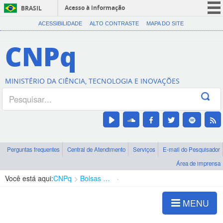
Acesso à informação
BRASIL
CORONAVÍRUS (COVID-19)
ACESSIBILIDADE
ALTO CONTRASTE
MAPA DO SITE
Participe
CNPq
Serviços
Legislação
MINISTÉRIO DA CIÊNCIA, TECNOLOGIA E INOVAÇÕES
Canais
Perguntas frequentes
Central de Atendimento
Serviços
E-mail do Pesquisador
Área de imprensa
Você está aqui:
CNPq
Bolsas e Auxílios Vigentes
Projetos de Pesquisa
MENU