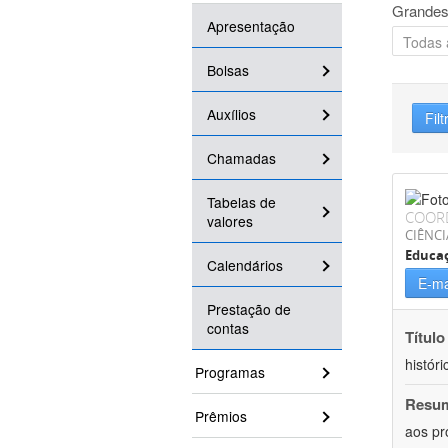
Grandes
Apresentação
Bolsas
Auxílios
Filt
Chamadas
Tabelas de
COOR
valores
CIÊNC
Educa
Calendários
E-ma
Prestação de
contas
Título
históri
Programas
Resu
Prêmios
aos pr