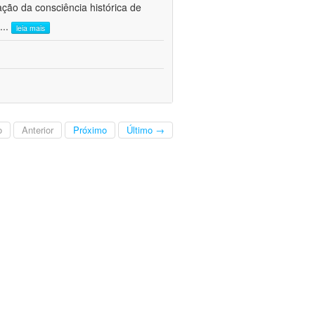
ão da consciência histórica de
...
leia mais
o
Anterior
Próximo
Último →