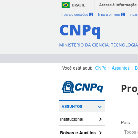
Acesso à informação
BRASIL
Ir para o conteúdo
1
Ir para o menu
2
Ir pa
CNPq
MINISTÉRIO DA CIÊNCIA, TECNOLOGI
Você está aqui:
CNPq
Assuntos
B
Pro
ASSUNTOS
Institucional
País
Bolsas e Auxílios