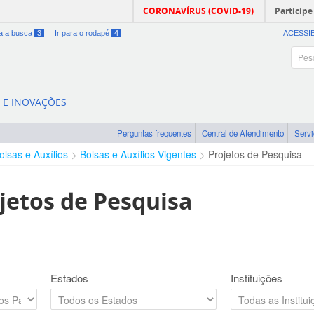
CORONAVÍRUS (COVID-19)
Participe
ra a busca
3
Ir para o rodapé
4
ACESSI
A E INOVAÇÕES
Perguntas frequentes
Central de Atendimento
Serv
olsas e Auxílios
Bolsas e Auxílios Vigentes
Projetos de Pesquisa
jetos de Pesquisa
Estados
Instituições