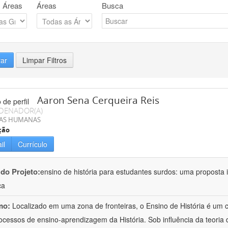
 Áreas
Áreas
Busca
rar
Limpar Filtros
Aaron Sena Cerqueira Reis
DENADOR(A)
IAS HUMANAS
ção
il
Currículo
 do Projeto:
ensino de história para estudantes surdos: uma proposta i
ca
mo:
Localizado em uma zona de fronteiras, o Ensino de História é um
ocessos de ensino-aprendizagem da História. Sob influência da teoria d