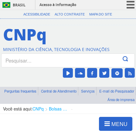
Acesso à informação
BRASIL
CORONAVÍRUS (COVID-19)
ACESSIBILIDADE
ALTO CONTRASTE
MAPA DO SITE
Participe
CNPq
Serviços
Legislação
MINISTÉRIO DA CIÊNCIA, TECNOLOGIA E INOVAÇÕES
Canais
Perguntas frequentes
Central de Atendimento
Serviços
E-mail do Pesquisador
Área de imprensa
Você está aqui:
CNPq
Bolsas e Auxílios Vigentes
Projetos de Pesquisa
MENU