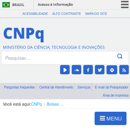
Acesso à informação
BRASIL
CORONAVÍRUS (COVID-19)
ACESSIBILIDADE
ALTO CONTRASTE
MAPA DO SITE
Participe
CNPq
Serviços
Legislação
MINISTÉRIO DA CIÊNCIA, TECNOLOGIA E INOVAÇÕES
Canais
Perguntas frequentes
Central de Atendimento
Serviços
E-mail do Pesquisador
Área de imprensa
Você está aqui:
CNPq
Bolsas e Auxílios Vigentes
Projetos de Pesquisa
MENU