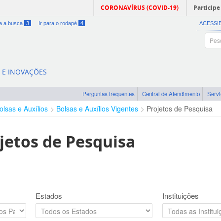
CORONAVÍRUS (COVID-19)
Participe
ra a busca
3
Ir para o rodapé
4
ACESSI
A E INOVAÇÕES
Perguntas frequentes
Central de Atendimento
Serv
olsas e Auxílios
Bolsas e Auxílios Vigentes
Projetos de Pesquisa
jetos de Pesquisa
Estados
Instituições