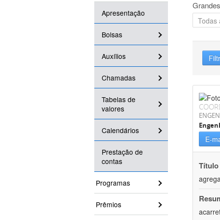
Grandes
Apresentação
Bolsas
Auxílios
Filt
Chamadas
Tabelas de
COOR
valores
ENGEN
Engen
Calendários
E-ma
Prestação de
contas
Título
agrega
Programas
Resu
Prêmios
acarre