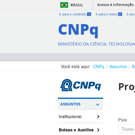
Acesso à informação
BRASIL
Ir para o conteúdo
1
Ir para o menu
2
Ir pa
CNPq
MINISTÉRIO DA CIÊNCIA, TECNOLOGI
Você está aqui:
CNPq
Assuntos
B
Pro
ASSUNTOS
Institucional
País
Bolsas e Auxílios