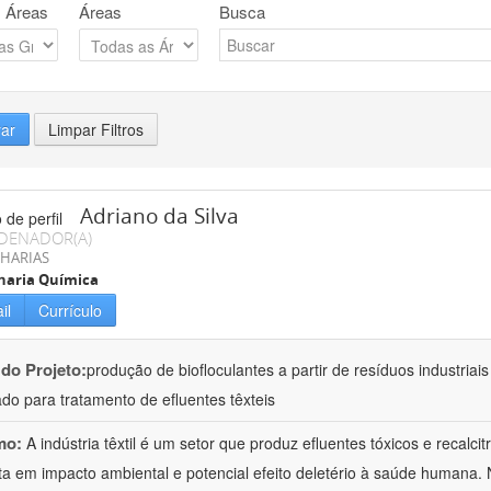
 Áreas
Áreas
Busca
rar
Limpar Filtros
Adriano da Silva
DENADOR(A)
HARIAS
haria Química
il
Currículo
 do Projeto:
produção de biofloculantes a partir de resíduos industriai
do para tratamento de efluentes têxteis
mo:
A indústria têxtil é um setor que produz efluentes tóxicos e recalc
ta em impacto ambiental e potencial efeito deletério à saúde humana. 