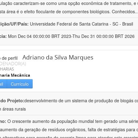
culação caracterizam-se como uma opção econômica de tratamento, e 
sta área é o efeito floculante de componentes biológicos. Conhecidos
.
uição/UF/País:
Universidade Federal de Santa Catarina - SC - Brasil
cia:
Mon Dec 04 00:00:00 BRT 2023-Thu Dec 31 00:00:00 BRT 2026
Adriano da Silva Marques
DENADOR(A)
HARIAS
haria Mecânica
il
Currículo
 do Projeto:
desenvolvimento de um sistema de produção de biogás co
 áreas rurais
mo:
O crescente aumento da população mundial tem gerado uma série 
aumento da geração de resíduos orgânicos, falta de estratégias para 
de alternativas para geração de energia limpa para atender este cresci