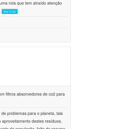
uma rota que tem atraído atenção
..
leia mais
m filtros absorvedores de co2 para
de problemas para o planeta, tais
o aproveitamento destes resíduos,
mento da população, falta de recurso