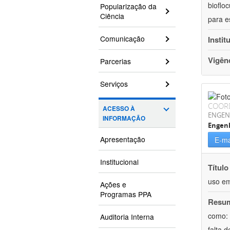
bioflo
Popularização da
Ciência
para e
Comunicação
Instit
Vigên
Parcerias
Serviços
COOR
ACESSO À
ENGEN
INFORMAÇÃO
Engen
Apresentação
E-ma
Institucional
Título
uso em
Ações e
Programas PPA
Resu
como: 
Auditoria Interna
falta 