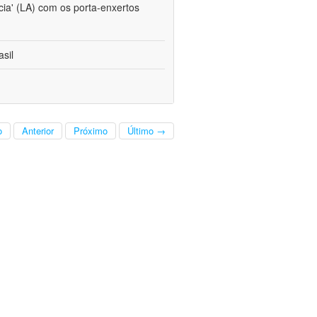
cia' (LA) com os porta-enxertos
sil
o
Anterior
Próximo
Último →