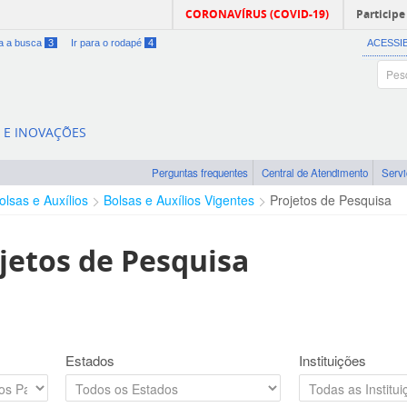
CORONAVÍRUS (COVID-19)
Participe
ra a busca
3
Ir para o rodapé
4
ACESSI
A E INOVAÇÕES
Perguntas frequentes
Central de Atendimento
Serv
olsas e Auxílios
Bolsas e Auxílios Vigentes
Projetos de Pesquisa
jetos de Pesquisa
Estados
Instituições