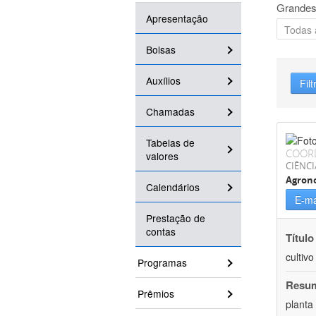
Grandes
Apresentação
Bolsas
Auxílios
Filt
Chamadas
Tabelas de
COOR
valores
CIÊNCI
Agron
Calendários
E-ma
Prestação de
contas
Título
cultiv
Programas
Resu
Prêmios
planta