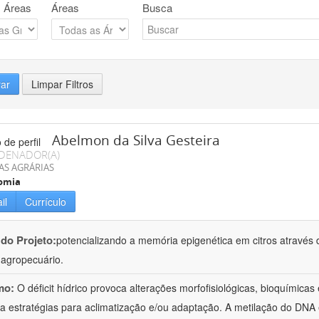
 Áreas
Áreas
Busca
rar
Limpar Filtros
Abelmon da Silva Gesteira
DENADOR(A)
AS AGRÁRIAS
omia
il
Currículo
 do Projeto:
potencializando a memória epigenética em citros através d
o agropecuário.
mo:
O déficit hídrico provoca alterações morfofisiológicas, bioquímica
 a estratégias para aclimatização e/ou adaptação. A metilação do DNA 