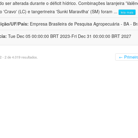
o ser alterada durante o déficit hídrico. Combinações laranjeira 'Valên
ro 'Cravo' (LC) e tangerineira 'Sunki Maravilha' (SM) foram
...
leia mais
uição/UF/País:
Empresa Brasileira de Pesquisa Agropecuária - BA - Bra
cia:
Tue Dec 05 00:00:00 BRT 2023-Fri Dec 31 00:00:00 BRT 2027
← Primeir
 - 2 de 4.019 resultados.