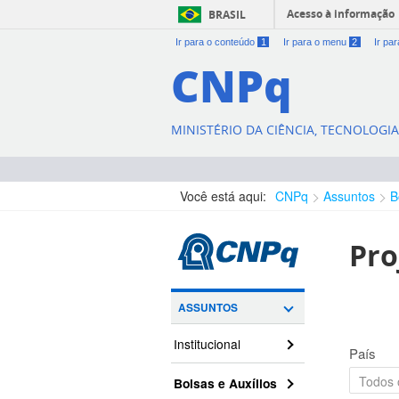
Acesso à informação
BRASIL
Ir para o conteúdo
1
Ir para o menu
2
Ir pa
CNPq
MINISTÉRIO DA CIÊNCIA, TECNOLOGI
Você está aqui:
CNPq
Assuntos
B
Pro
ASSUNTOS
Institucional
País
Bolsas e Auxílios