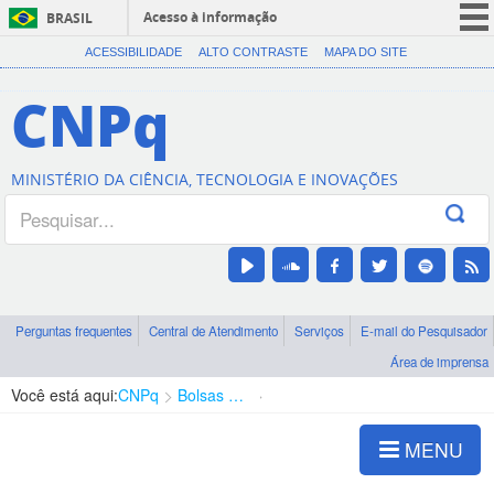
Acesso à informação
BRASIL
CORONAVÍRUS (COVID-19)
ACESSIBILIDADE
ALTO CONTRASTE
MAPA DO SITE
Participe
CNPq
Serviços
Legislação
MINISTÉRIO DA CIÊNCIA, TECNOLOGIA E INOVAÇÕES
Canais
Perguntas frequentes
Central de Atendimento
Serviços
E-mail do Pesquisador
Área de imprensa
Você está aqui:
CNPq
Bolsas e Auxílios Vigentes
Projetos de Pesquisa
MENU