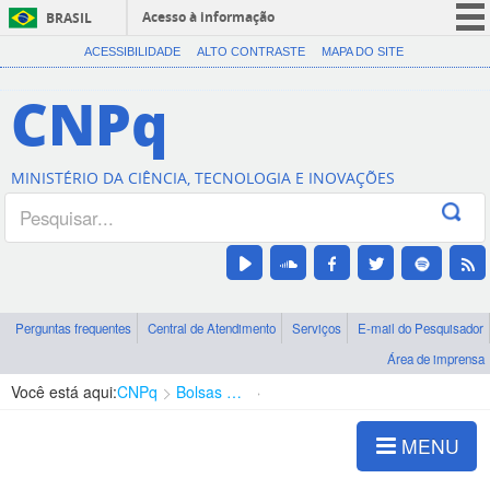
Acesso à informação
BRASIL
CORONAVÍRUS (COVID-19)
ACESSIBILIDADE
ALTO CONTRASTE
MAPA DO SITE
Participe
CNPq
Serviços
Legislação
MINISTÉRIO DA CIÊNCIA, TECNOLOGIA E INOVAÇÕES
Canais
Perguntas frequentes
Central de Atendimento
Serviços
E-mail do Pesquisador
Área de imprensa
Você está aqui:
CNPq
Bolsas e Auxílios Vigentes
Projetos de Pesquisa
MENU