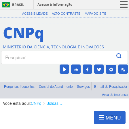
Acesso à informação
BRASIL
CORONAVÍRUS (COVID-19)
ACESSIBILIDADE
ALTO CONTRASTE
MAPA DO SITE
Participe
CNPq
Serviços
Legislação
MINISTÉRIO DA CIÊNCIA, TECNOLOGIA E INOVAÇÕES
Canais
Perguntas frequentes
Central de Atendimento
Serviços
E-mail do Pesquisador
Área de imprensa
Você está aqui:
CNPq
Bolsas e Auxílios Vigentes
Projetos de Pesquisa
MENU