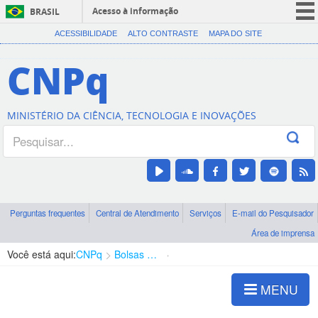
Acesso à informação
BRASIL
CORONAVÍRUS (COVID-19)
ACESSIBILIDADE
ALTO CONTRASTE
MAPA DO SITE
Participe
CNPq
Serviços
Legislação
MINISTÉRIO DA CIÊNCIA, TECNOLOGIA E INOVAÇÕES
Canais
Perguntas frequentes
Central de Atendimento
Serviços
E-mail do Pesquisador
Área de imprensa
Você está aqui:
CNPq
Bolsas e Auxílios Vigentes
Projetos de Pesquisa
MENU