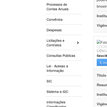
Processos de
limoei
Contas Anuais
Instit
Convênios
Vigên
Despesas
Licitações e
Contratos
COOR
CIÊNCI
Consultas Públicas
Geociê
E-ma
Lei - Acesso a
Informação
Título
SIC
Resu
Sistema e-SIC
Instit
Informações
Vigên
Classificadas