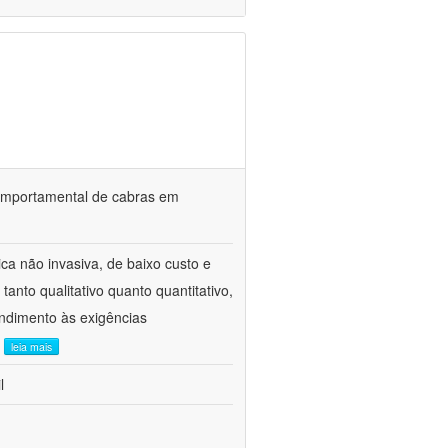
o comportamental de cabras em
ca não invasiva, de baixo custo e
tanto qualitativo quanto quantitativo,
ndimento às exigências
.
leia mais
l