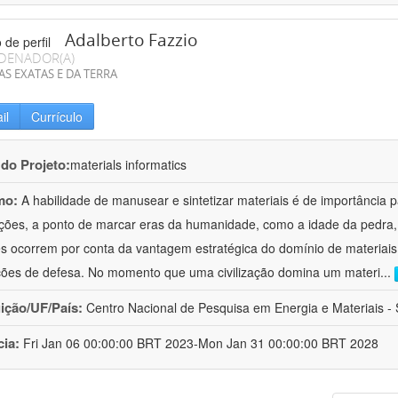
Adalberto Fazzio
DENADOR(A)
AS EXATAS E DA TERRA
il
Currículo
 do Projeto:
materials informatics
mo:
A habilidade de manusear e sintetizar materiais é de importância 
zações, a ponto de marcar eras da humanidade, como a idade da pedra, 
es ocorrem por conta da vantagem estratégica do domínio de materiais,
ções de defesa. No momento que uma civilização domina um materi
...
uição/UF/País:
Centro Nacional de Pesquisa em Energia e Materiais - S
cia:
Fri Jan 06 00:00:00 BRT 2023-Mon Jan 31 00:00:00 BRT 2028