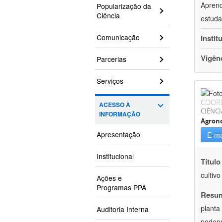
Aprend
Popularização da
Ciência
estuda
Comunicação
Instit
Vigên
Parcerias
Serviços
COOR
ACESSO À
CIÊNCI
INFORMAÇÃO
Agron
Apresentação
E-ma
Institucional
Título
cultiv
Ações e
Programas PPA
Resu
planta
Auditoria Interna
podend