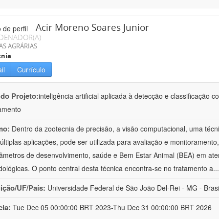
Acir Moreno Soares Junior
DENADOR(A)
AS AGRÁRIAS
cnia
il
Currículo
 do Projeto:
inteligência artificial aplicada à detecção e classificaçã
amento
mo:
Dentro da zootecnia de precisão, a visão computacional, uma técni
ltiplas aplicações, pode ser utilizada para avaliação e monitoramento, 
âmetros de desenvolvimento, saúde e Bem Estar Animal (BEA) em ate
ológicas. O ponto central desta técnica encontra-se no tratamento a
..
uição/UF/País:
Universidade Federal de São João Del-Rei - MG - Brasi
cia:
Tue Dec 05 00:00:00 BRT 2023-Thu Dec 31 00:00:00 BRT 2026