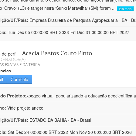
ro 'Cravo' (LC) e tangerineira 'Sunki Maravilha' (SM) foram
...
leia mais
uição/UF/País:
Empresa Brasileira de Pesquisa Agropecuária - BA - Bra
cia:
Tue Dec 05 00:00:00 BRT 2023-Fri Dec 31 00:00:00 BRT 2027
Acácia Bastos Couto Pinto
DENADOR(A)
AS EXATAS E DA TERRA
ncias
il
Currículo
 do Projeto:
expogeo virtual: popularizando a educação geocientífica a
mo:
Vide projeto anexo
uição/UF/País:
ESTADO DA BAHIA - BA - Brasil
cia:
Sat Dec 24 00:00:00 BRT 2022-Mon Nov 30 00:00:00 BRT 2026