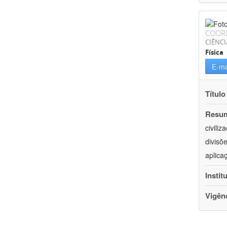
COOR
CIÊNCI
Física
E-ma
Título
Resu
civili
divisõ
aplica
Instit
Vigên