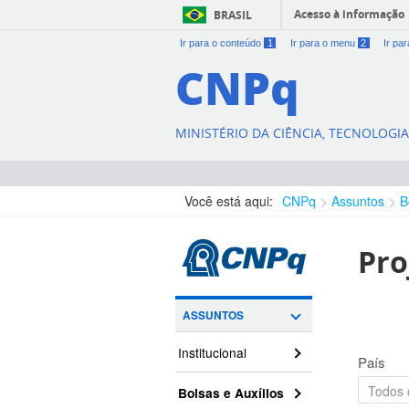
Acesso à informação
BRASIL
Ir para o conteúdo
1
Ir para o menu
2
Ir pa
CNPq
MINISTÉRIO DA CIÊNCIA, TECNOLOGI
Você está aqui:
CNPq
Assuntos
B
Pro
ASSUNTOS
Institucional
País
Bolsas e Auxílios