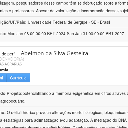
izagem, pesquisadores desse campo têm se debruçado sobre a formaç
ntes e professores. Apesar da valorização e incorporação desses sujei
uição/UF/País:
Universidade Federal de Sergipe - SE - Brasil
cia:
Mon Jan 08 00:00:00 BRT 2024-Sun Jan 31 00:00:00 BRT 2027
Abelmon da Silva Gesteira
DENADOR(A)
AS AGRÁRIAS
omia
il
Currículo
 do Projeto:
potencializando a memória epigenética em citros através d
o agropecuário.
mo:
O déficit hídrico provoca alterações morfofisiológicas, bioquímica
 a estratégias para aclimatização e/ou adaptação. A metilação do DNA 
o ser alterada durante o déficit hídrico. Combinações laranjeira 'Valên