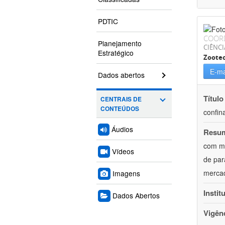
PDTIC
COOR
Planejamento
CIÊNCI
Estratégico
Zoote
E-ma
Dados abertos
Título
CENTRAIS DE
CONTEÚDOS
confin
Áudios
Resu
com mú
Vídeos
de par
mercad
Imagens
Instit
Dados Abertos
Vigên