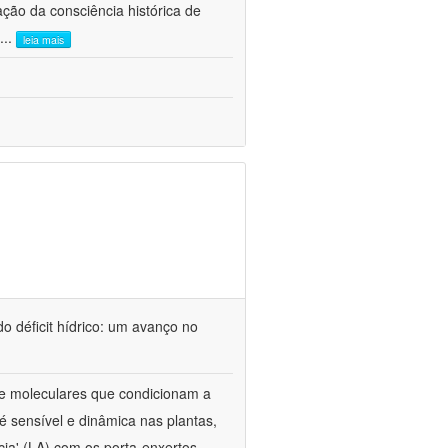
ão da consciência histórica de
...
leia mais
o déficit hídrico: um avanço no
s e moleculares que condicionam a
é sensível e dinâmica nas plantas,
cia' (LA) com os porta-enxertos