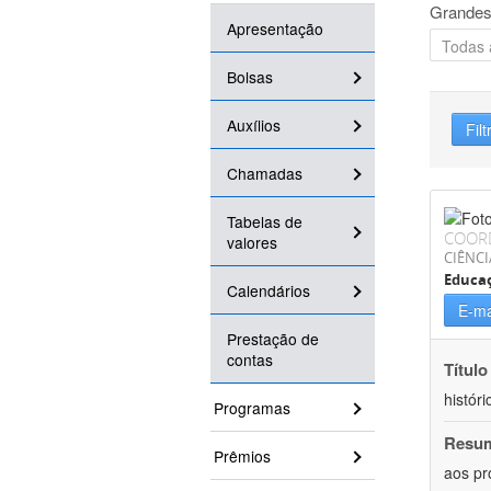
Grandes
Apresentação
Bolsas
Auxílios
Filt
Chamadas
Tabelas de
COOR
valores
CIÊNC
Educa
Calendários
E-ma
Prestação de
contas
Título
históri
Programas
Resu
Prêmios
aos pr