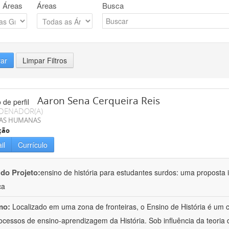
 Áreas
Áreas
Busca
rar
Limpar Filtros
Aaron Sena Cerqueira Reis
DENADOR(A)
IAS HUMANAS
ção
il
Currículo
 do Projeto:
ensino de história para estudantes surdos: uma proposta i
ca
mo:
Localizado em uma zona de fronteiras, o Ensino de História é um
ocessos de ensino-aprendizagem da História. Sob influência da teoria d