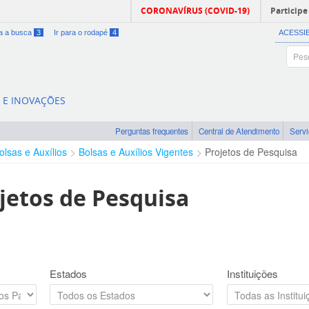
CORONAVÍRUS (COVID-19)
Participe
ra a busca
3
Ir para o rodapé
4
ACESSI
A E INOVAÇÕES
Perguntas frequentes
Central de Atendimento
Serv
olsas e Auxílios
Bolsas e Auxílios Vigentes
Projetos de Pesquisa
jetos de Pesquisa
Estados
Instituições