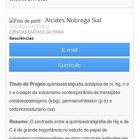
Alcides Nobrega Sial
COORDENADOR(A)
CIÊNCIAS EXATAS E DA TERRA
Geociências
E-mail
Currículo
Título do Projeto:
quimioestratigrafia isotópica de ni, hg, n e
c e o papel do vulcanismo contemporâneo às transições
cretáceopaleógeno (k/pg), permianotriássico (p-tr) e
ordovicinosiluriano (os)
Resumo:
O contraste entre a quimioestratigrafia de Hg e de
C é de grande importância no estudo do papel de
vulcanismo contemporâneo as cinco principais extinções em