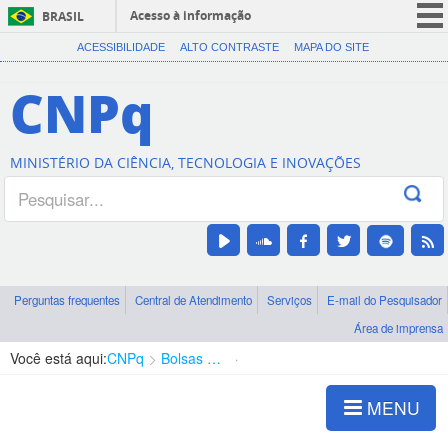
Acesso à informação
BRASIL
CORONAVÍRUS (COVID-19)
ACESSIBILIDADE
ALTO CONTRASTE
MAPA DO SITE
Participe
CNPq
Serviços
Legislação
MINISTÉRIO DA CIÊNCIA, TECNOLOGIA E INOVAÇÕES
Canais
Perguntas frequentes
Central de Atendimento
Serviços
E-mail do Pesquisador
Área de imprensa
Você está aqui:
CNPq
Bolsas e Auxílios Vigentes
Projetos de Pesquisa
MENU