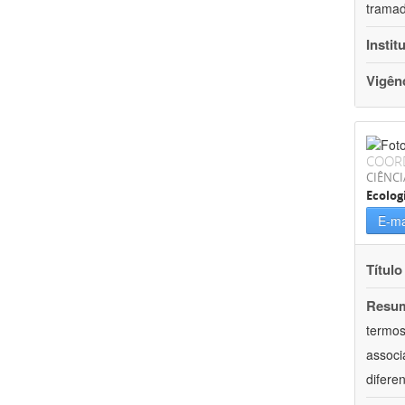
tramad
Instit
Vigên
COOR
CIÊNCI
Ecolog
E-ma
Título
Resu
termos
associ
difere