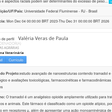
a e aspectos raciais podem ser determinantes do excesso de peso
...
l
uição/UF/País:
Universidade Federal Fluminense - RJ - Brasil
cia:
Mon Dec 04 00:00:00 BRT 2023-Thu Dec 31 00:00:00 BRT 2026
Valéria Veras de Paula
DENADOR(A)
AS AGRÁRIAS
na Veterinária
il
Currículo
 do Projeto:
estudo avançado de nanoestruturas contendo tramadol e 
ógico e avaliações toxicológicas, farmacocinéticas e farmacodinâmicas 
es
mo:
O tramadol é um analgésico opioide amplamente utilizado para tr
s e animais. Este fármaco é classificado como um opioide atípico, po
o em receptores µ, além de apresentar uma ação monoaminérgica de 