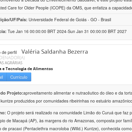
ated Care for Older People (ICOPE) da OMS, que enfatiza a capacidad
uição/UF/País:
Universidade Federal de Goiás - GO - Brasil
cia:
Tue Jan 16 00:00:00 BRT 2024-Sun Jan 31 00:00:00 BRT 2027
Valéria Saldanha Bezerra
DENADOR(A)
AS AGRÁRIAS
a e Tecnologia de Alimentos
il
Currículo
 do Projeto:
aproveitamento alimentar e nutracêutico do óleo e da tor
.) kuntze produzidos por comunidades ribeirinhas no estuário amazônic
mo:
O projeto será realizado na comunidade Limão do Curuá que faz pa
pio de Macapá (AP), às margens do rio Amazonas, composta por famíl
 de pracaxi (Pentaclethra macroloba (Willd.) Kuntze), conhecida como 