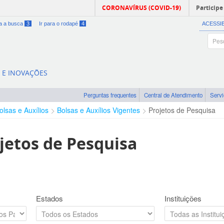
CORONAVÍRUS (COVID-19)
Participe
ra a busca
3
Ir para o rodapé
4
ACESSI
A E INOVAÇÕES
Perguntas frequentes
Central de Atendimento
Serv
olsas e Auxílios
Bolsas e Auxílios Vigentes
Projetos de Pesquisa
jetos de Pesquisa
Estados
Instituições