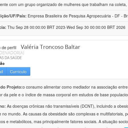
ente com um grupo organizado de mulheres que trabalham na coleta, 
uição/UF/País:
Empresa Brasileira de Pesquisa Agropecuária - DF - Br
cia:
Thu Sep 28 00:00:00 BRT 2023-Wed Sep 30 00:00:00 BRT 2026
Valéria Troncoso Baltar
DENADOR(A)
AS DA SAÚDE
ção
il
Currículo
 do Projeto:
o consumo alimentar como mediador na associação entre
or da pele e o índice de massa corporal em estudos de base populacio
mo:
As doenças crônicas não transmissíveis (DCNT), incluindo a obesi
 e no mundo. As causas da obesidade são complexas e multifatoriais, p
cos e metabólicos, mas principalmente fatores sociais. A situação soci