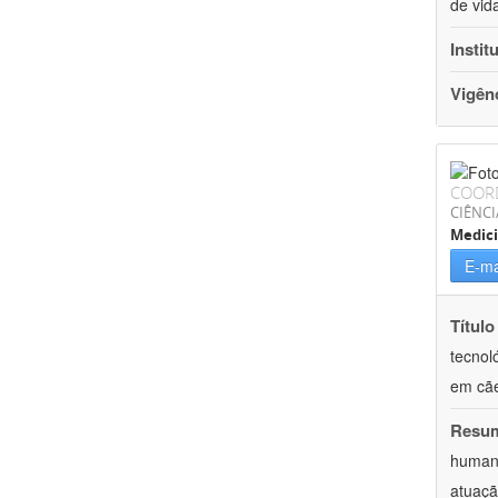
de vid
Instit
Vigên
COOR
CIÊNCI
Medici
E-ma
Título
tecnol
em cã
Resu
humano
atuaçã