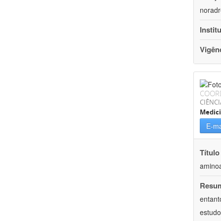
noradr
Instit
Vigên
COOR
CIÊNCI
Medici
E-ma
Título
aminoa
Resu
entant
estudo