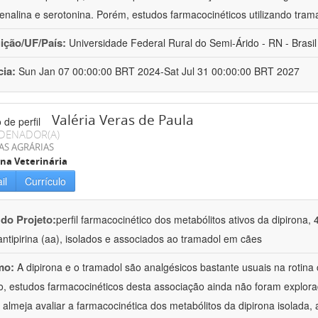
enalina e serotonina. Porém, estudos farmacocinéticos utilizando trama
uição/UF/País:
Universidade Federal Rural do Semi-Árido - RN - Brasil
cia:
Sun Jan 07 00:00:00 BRT 2024-Sat Jul 31 00:00:00 BRT 2027
Valéria Veras de Paula
DENADOR(A)
AS AGRÁRIAS
na Veterinária
il
Currículo
 do Projeto:
perfil farmacocinético dos metabólitos ativos da dipirona, 
ntipirina (aa), isolados e associados ao tramadol em cães
mo:
A dipirona e o tramadol são analgésicos bastante usuais na rotina
o, estudos farmacocinéticos desta associação ainda não foram explor
 almeja avaliar a farmacocinética dos metabólitos da dipirona isolad