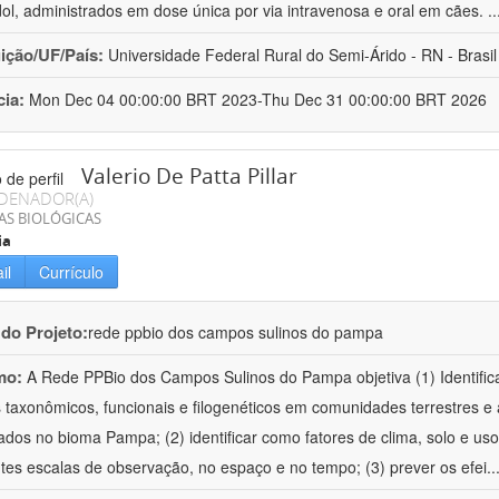
ol, administrados em dose única por via intravenosa e oral em cães.
.
uição/UF/País:
Universidade Federal Rural do Semi-Árido - RN - Brasil
cia:
Mon Dec 04 00:00:00 BRT 2023-Thu Dec 31 00:00:00 BRT 2026
Valerio De Patta Pillar
DENADOR(A)
AS BIOLÓGICAS
ia
il
Currículo
 do Projeto:
rede ppbio dos campos sulinos do pampa
mo:
A Rede PPBio dos Campos Sulinos do Pampa objetiva (1) Identific
 taxonômicos, funcionais e filogenéticos em comunidades terrestres e
ados no bioma Pampa; (2) identificar como fatores de clima, solo e us
ntes escalas de observação, no espaço e no tempo; (3) prever os efei
..