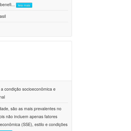
benefi
...
leia mais
asil
 a condição socioeconômica e
nal
dade, são as mais prevalentes no
ois não incluem apenas fatores
oeconômica (SSE), estilo e condições