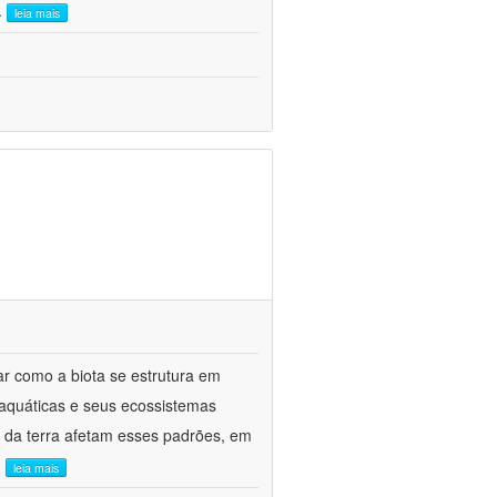
..
leia mais
ar como a biota se estrutura em
 aquáticas e seus ecossistemas
o da terra afetam esses padrões, em
.
leia mais