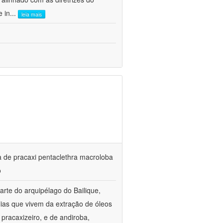
e in
...
leia mais
ta de pracaxi pentaclethra macroloba
o
rte do arquipélago do Bailique,
ias que vivem da extração de óleos
pracaxizeiro, e de andiroba,