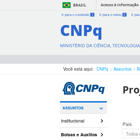
Acesso à informação
BRASIL
Ir para o conteúdo
1
Ir para o menu
2
Ir pa
CNPq
MINISTÉRIO DA CIÊNCIA, TECNOLOGI
Você está aqui:
CNPq
Assuntos
B
Pro
ASSUNTOS
Institucional
País
Bolsas e Auxílios