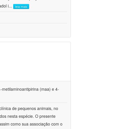
dol i
...
leia mais
4-metilaminoantipirina (maa) e 4-
 clínica de pequenos animais, no
ados nesta espécie. O presente
a, assim como sua associação com o