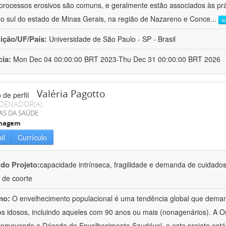
processos erosivos são comuns, e geralmente estão associados às pr
No sul do estado de Minas Gerais, na região de Nazareno e Conce
...
l
uição/UF/País:
Universidade de São Paulo - SP - Brasil
cia:
Mon Dec 04 00:00:00 BRT 2023-Thu Dec 31 00:00:00 BRT 2026
Valéria Pagotto
DENADOR(A)
AS DA SAÚDE
magem
il
Currículo
 do Projeto:
capacidade intrínseca, fragilidade e demanda de cuidado
 de coorte
mo:
O envelhecimento populacional é uma tendência global que deman
os idosos, incluindo aqueles com 90 anos ou mais (nonagenários). A
romovendo a Década do Envelhecimento Saudável, e este projeto está 