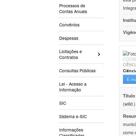
Processos de
Integr
Contas Anuais
Instit
Convênios
Vigên
Despesas
Licitações e
Contratos
COOR
CIÊNCI
Consultas Públicas
Ciênci
E-ma
Lei - Acesso a
Informação
Título
SIC
(willd
Resu
Sistema e-SIC
municí
Informações
como o
Classificadas