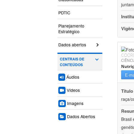
juntam
PDTIC
Instit
Planejamento
Vigên
Estratégico
Dados abertos
COOR
CENTRAIS DE
CIÊNCI
CONTEÚDOS
Nutri
E-ma
Áudios
Vídeos
Título
raça/c
Imagens
Resu
Dados Abertos
Brasil
genéti