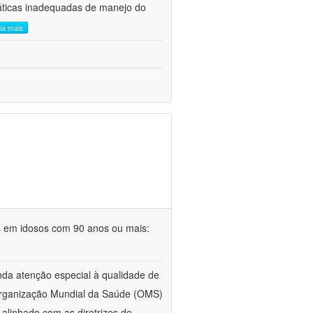
áticas inadequadas de manejo do
eia mais
s em idosos com 90 anos ou mais:
da atenção especial à qualidade de
 Organização Mundial da Saúde (OMS)
alinhado com as diretrizes do