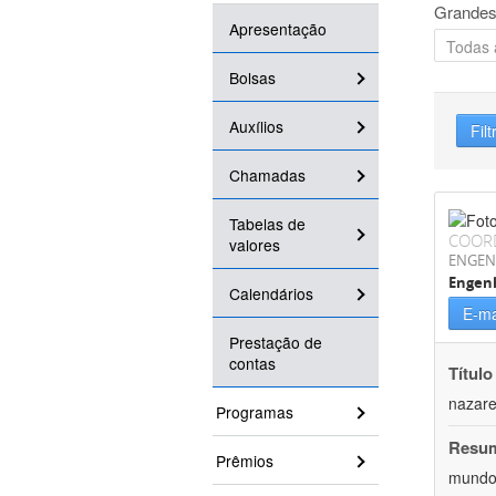
Grandes
Apresentação
Bolsas
Auxílios
Filt
Chamadas
Tabelas de
COOR
valores
ENGEN
Engenh
Calendários
E-ma
Prestação de
contas
Título
nazare
Programas
Resu
Prêmios
mundo,