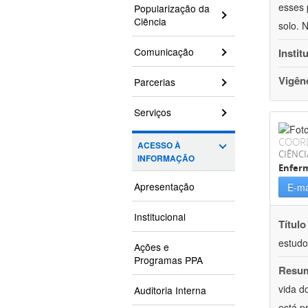
esses 
Popularização da
Ciência
solo. 
Comunicação
Instit
Vigên
Parcerias
Serviços
COOR
ACESSO À
CIÊNCI
INFORMAÇÃO
Enfer
Apresentação
E-ma
Institucional
Título
estudo
Ações e
Programas PPA
Resu
vida d
Auditoria Interna
está p