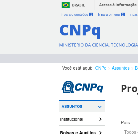
Acesso à informação
BRASIL
Ir para o conteúdo
1
Ir para o menu
2
Ir pa
CNPq
MINISTÉRIO DA CIÊNCIA, TECNOLOGI
Você está aqui:
CNPq
Assuntos
B
Pro
ASSUNTOS
Institucional
País
Bolsas e Auxílios