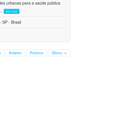
des urbanas para a saúde pública
...
leia mais
 SP - Brasil
o
Anterior
Próximo
Último →