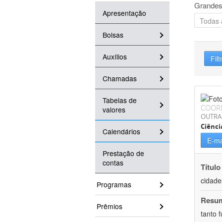
Grandes
Apresentação
Bolsas
Auxílios
Filt
Chamadas
Tabelas de
COOR
valores
OUTRA
Ciênci
Calendários
E-ma
Prestação de
contas
Título
cidade
Programas
Resu
Prêmios
tanto 