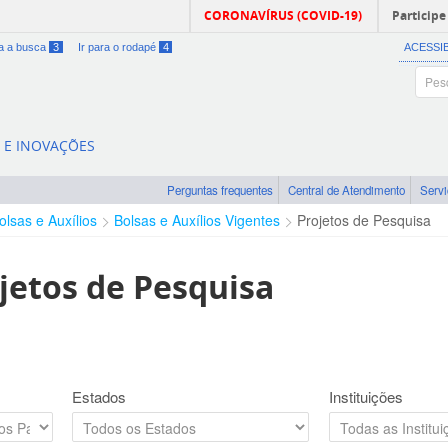
CORONAVÍRUS (COVID-19)
Participe
ra a busca
3
Ir para o rodapé
4
ACESSI
A E INOVAÇÕES
Perguntas frequentes
Central de Atendimento
Serv
olsas e Auxílios
Bolsas e Auxílios Vigentes
Projetos de Pesquisa
jetos de Pesquisa
Estados
Instituições