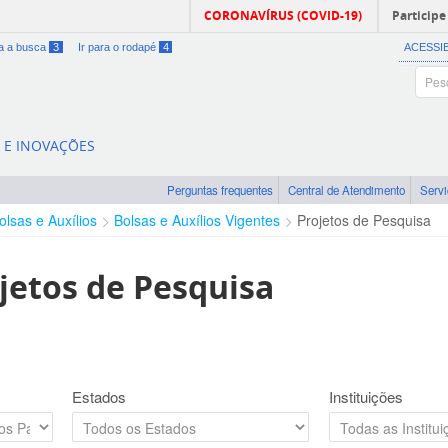
CORONAVÍRUS (COVID-19)
Participe
ra a busca
3
Ir para o rodapé
4
ACESSI
A E INOVAÇÕES
Perguntas frequentes
Central de Atendimento
Serv
olsas e Auxílios
Bolsas e Auxílios Vigentes
Projetos de Pesquisa
jetos de Pesquisa
Estados
Instituições