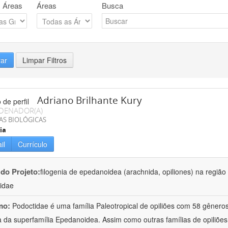
 Áreas
Áreas
Busca
rar
Limpar Filtros
Adriano Brilhante Kury
DENADOR(A)
AS BIOLÓGICAS
ia
il
Currículo
 do Projeto:
filogenia de epedanoidea (arachnida, opiliones) na regiã
idae
mo:
Podoctidae é uma família Paleotropical de opiliões com 58 gênero
a da superfamília Epedanoidea. Assim como outras famílias de opiliões