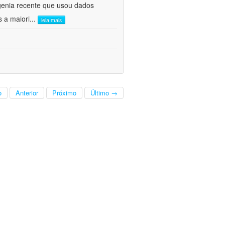
genia recente que usou dados
s a maiori
...
leia mais
o
Anterior
Próximo
Último →