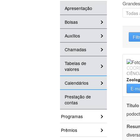
Grandes
Apresentação
Bolsas
Auxílios
Filt
Chamadas
Tabelas de
COOR
valores
CIÊNCI
Zoolog
Calendários
E-ma
Prestação de
contas
Título
podoct
Programas
Resu
Prêmios
divers