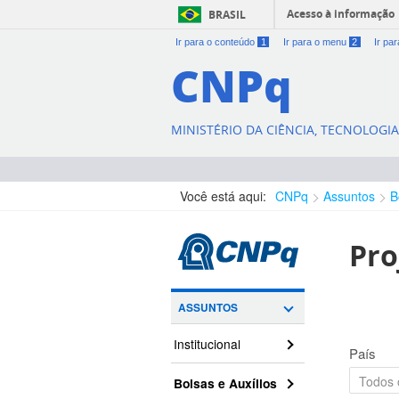
Acesso à informação
BRASIL
Ir para o conteúdo
1
Ir para o menu
2
Ir pa
CNPq
MINISTÉRIO DA CIÊNCIA, TECNOLOGI
Você está aqui:
CNPq
Assuntos
B
Pro
ASSUNTOS
Institucional
País
Bolsas e Auxílios