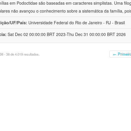
ílias em Podoctidae são baseadas em caracteres simplistas. Uma filo
lares não avançou o conhecimento sobre a sistemática da família, poi
uição/UF/País:
Universidade Federal do Rio de Janeiro - RJ - Brasil
cia:
Sat Dec 02 00:00:00 BRT 2023-Thu Dec 31 00:00:00 BRT 2026
← Primeir
8 - 38 de 4.019 resultados.