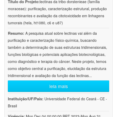
Título do Projeto:
lectinas da tribo dorstenieae (família
moraceae): purificação, caracterização estrutural, produção
recombinantes e avaliação da citotoxicidade em linhagens
tumorais (hela, ht1080, c6 e u87)
Resumo:
A pesquisa atual sobre lectinas vai além da
purificação e caracterização físico-química, buscando
também a determinação de suas estruturas tridimensionais,
funções biológicas e potenciais aplicações biotecnológicas,
como diagnóstico e terapia do câncer. Neste projeto, temos
como objetivo central a purificação, elucidação da estrutura
tridimensional e avaliação da função das lectinas
...
leia mais
Instituição/UF/País:
Universidade Federal do Ceará - CE -
Brasil
Vigência:
Mon Dec 04 00:00:00 BRT 2023-Mon Aug 31