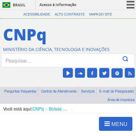
Acesso à informação
BRASIL
CORONAVÍRUS (COVID-19)
ACESSIBILIDADE
ALTO CONTRASTE
MAPA DO SITE
Participe
CNPq
Serviços
Legislação
MINISTÉRIO DA CIÊNCIA, TECNOLOGIA E INOVAÇÕES
Canais
Perguntas frequentes
Central de Atendimento
Serviços
E-mail do Pesquisador
Área de imprensa
Você está aqui:
CNPq
Bolsas e Auxílios Vigentes
Projetos de Pesquisa
MENU