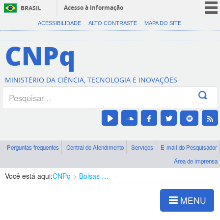
Acesso à informação
BRASIL
CORONAVÍRUS (COVID-19)
ACESSIBILIDADE
ALTO CONTRASTE
MAPA DO SITE
Participe
CNPq
Serviços
Legislação
MINISTÉRIO DA CIÊNCIA, TECNOLOGIA E INOVAÇÕES
Canais
Perguntas frequentes
Central de Atendimento
Serviços
E-mail do Pesquisador
Área de imprensa
Você está aqui:
CNPq
Bolsas e Auxílios Vigentes
Projetos de Pesquisa
MENU