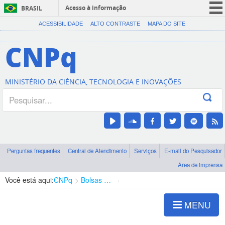
Acesso à informação
BRASIL
CORONAVÍRUS (COVID-19)
ACESSIBILIDADE
ALTO CONTRASTE
MAPA DO SITE
Participe
CNPq
Serviços
Legislação
MINISTÉRIO DA CIÊNCIA, TECNOLOGIA E INOVAÇÕES
Canais
Perguntas frequentes
Central de Atendimento
Serviços
E-mail do Pesquisador
Área de imprensa
Você está aqui:
CNPq
Bolsas e Auxílios Vigentes
Projetos de Pesquisa
MENU