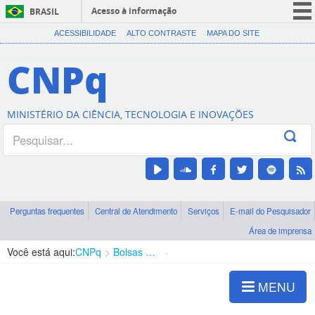
Acesso à informação
BRASIL
CORONAVÍRUS (COVID-19)
ACESSIBILIDADE
ALTO CONTRASTE
MAPA DO SITE
Participe
CNPq
Serviços
Legislação
MINISTÉRIO DA CIÊNCIA, TECNOLOGIA E INOVAÇÕES
Canais
Perguntas frequentes
Central de Atendimento
Serviços
E-mail do Pesquisador
Área de imprensa
Você está aqui:
CNPq
Bolsas e Auxílios Vigentes
Projetos de Pesquisa
MENU