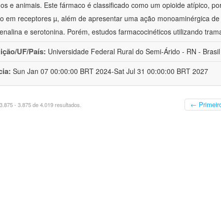
s e animais. Este fármaco é classificado como um opioide atípico, po
o em receptores µ, além de apresentar uma ação monoaminérgica de 
enalina e serotonina. Porém, estudos farmacocinéticos utilizando trama
uição/UF/País:
Universidade Federal Rural do Semi-Árido - RN - Brasil
cia:
Sun Jan 07 00:00:00 BRT 2024-Sat Jul 31 00:00:00 BRT 2027
← Primeir
.875 - 3.875 de 4.019 resultados.