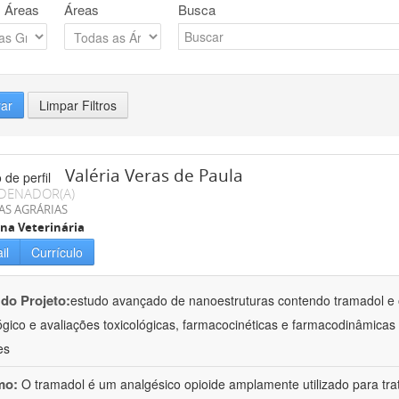
 Áreas
Áreas
Busca
rar
Limpar Filtros
Valéria Veras de Paula
DENADOR(A)
AS AGRÁRIAS
na Veterinária
il
Currículo
 do Projeto:
estudo avançado de nanoestruturas contendo tramadol e 
ógico e avaliações toxicológicas, farmacocinéticas e farmacodinâmicas 
es
mo:
O tramadol é um analgésico opioide amplamente utilizado para tr