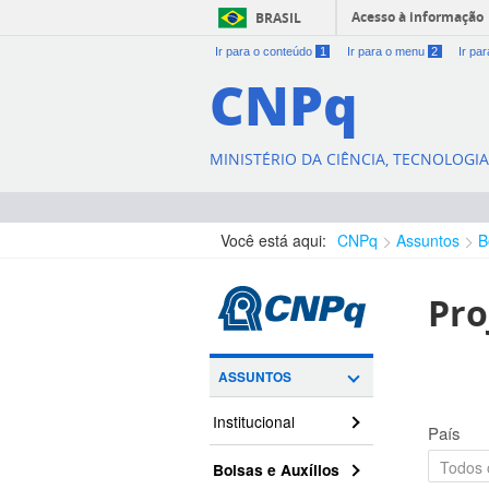
Acesso à informação
BRASIL
Ir para o conteúdo
1
Ir para o menu
2
Ir pa
CNPq
MINISTÉRIO DA CIÊNCIA, TECNOLOGI
Você está aqui:
CNPq
Assuntos
B
Pro
ASSUNTOS
Institucional
País
Bolsas e Auxílios