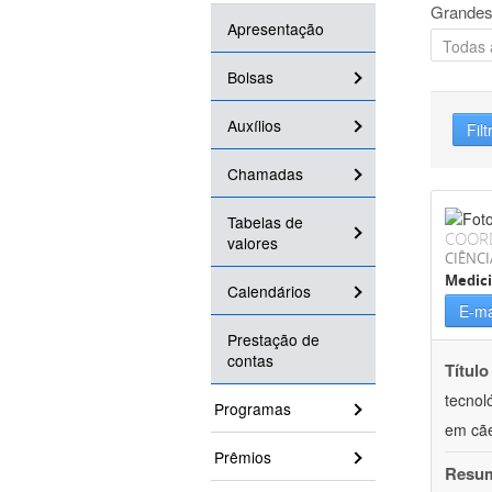
Grandes
Apresentação
Bolsas
Auxílios
Filt
Chamadas
Tabelas de
COOR
valores
CIÊNCI
Medici
Calendários
E-ma
Prestação de
contas
Título
tecnol
Programas
em cã
Prêmios
Resu