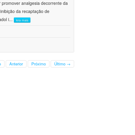
r promover analgesia decorrente da
inibição da recaptação de
dol i
...
leia mais
o
Anterior
Próximo
Último →