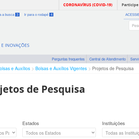
CORONAVÍRUS (COVID-19)
Participe
ra a busca
3
Ir para o rodapé
4
ACESSI
A E INOVAÇÕES
Perguntas frequentes
Central de Atendimento
Serv
olsas e Auxílios
Bolsas e Auxílios Vigentes
Projetos de Pesquisa
jetos de Pesquisa
Estados
Instituições