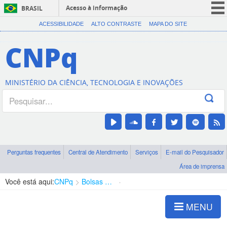
Acesso à informação
BRASIL
CORONAVÍRUS (COVID-19)
ACESSIBILIDADE
ALTO CONTRASTE
MAPA DO SITE
Participe
CNPq
Serviços
Legislação
MINISTÉRIO DA CIÊNCIA, TECNOLOGIA E INOVAÇÕES
Canais
Perguntas frequentes
Central de Atendimento
Serviços
E-mail do Pesquisador
Área de imprensa
Você está aqui:
CNPq
Bolsas e Auxílios Vigentes
Projetos de Pesquisa
MENU