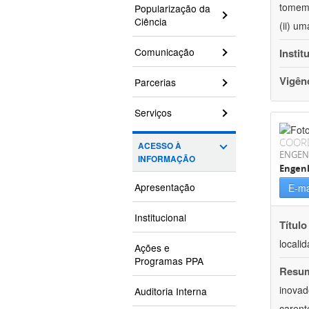
tomem 
Popularização da
Ciência
(ii) u
Comunicação
Instit
Vigên
Parcerias
Serviços
COOR
ACESSO À
ENGEN
INFORMAÇÃO
Engen
Apresentação
E-ma
Institucional
Título
locali
Ações e
Programas PPA
Resu
inovad
Auditoria Interna
carent