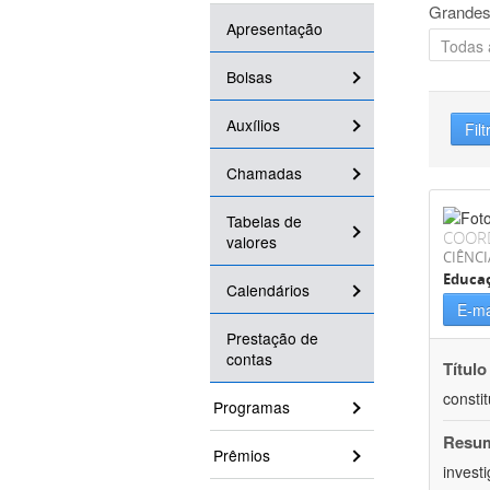
Grandes
Apresentação
Bolsas
Auxílios
Filt
Chamadas
Tabelas de
COOR
valores
CIÊNC
Educa
Calendários
E-ma
Prestação de
contas
Título
consti
Programas
Resu
Prêmios
invest