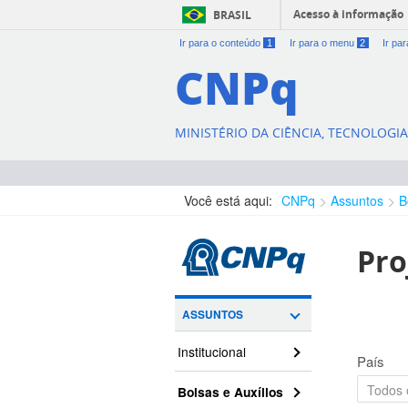
Acesso à informação
BRASIL
Ir para o conteúdo
1
Ir para o menu
2
Ir pa
CNPq
MINISTÉRIO DA CIÊNCIA, TECNOLOGI
Você está aqui:
CNPq
Assuntos
B
Pro
ASSUNTOS
Institucional
País
Bolsas e Auxílios