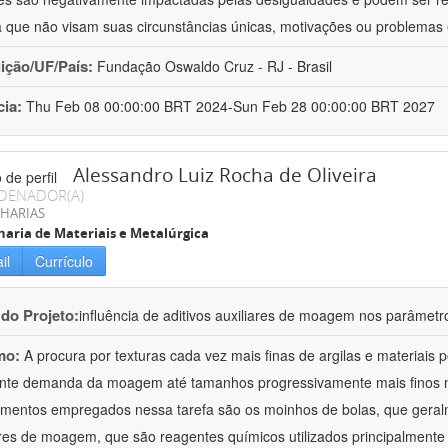
a que não visam suas circunstâncias únicas, motivações ou problemas 
uição/UF/País:
Fundação Oswaldo Cruz - RJ - Brasil
cia:
Thu Feb 08 00:00:00 BRT 2024-Sun Feb 28 00:00:00 BRT 2027
Alessandro Luiz Rocha de Oliveira
DENADOR(A)
HARIAS
aria de Materiais e Metalúrgica
il
Currículo
 do Projeto:
influência de aditivos auxiliares de moagem nos parâmetr
mo:
A procura por texturas cada vez mais finas de argilas e materiais
nte demanda da moagem até tamanhos progressivamente mais finos na 
mentos empregados nessa tarefa são os moinhos de bolas, que geral
ares de moagem, que são reagentes químicos utilizados principalmente