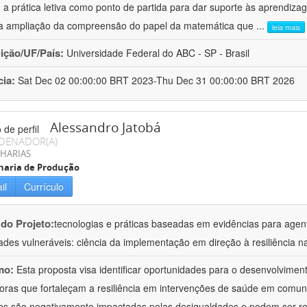
a prática letiva como ponto de partida para dar suporte às aprendizag
ma ampliação da compreensão do papel da matemática que
...
leia mais
uição/UF/País:
Universidade Federal do ABC - SP - Brasil
cia:
Sat Dec 02 00:00:00 BRT 2023-Thu Dec 31 00:00:00 BRT 2026
Alessandro Jatobá
DENADOR(A)
HARIAS
haria de Produção
il
Currículo
 do Projeto:
tecnologias e práticas baseadas em evidências para age
dades vulneráveis: ciência da implementação em direção à resiliência n
mo:
Esta proposta visa identificar oportunidades para o desenvolviment
oras que fortaleçam a resiliência em intervenções de saúde em comun
es são negativamente impactadas pelas desigualdades e podem ser re