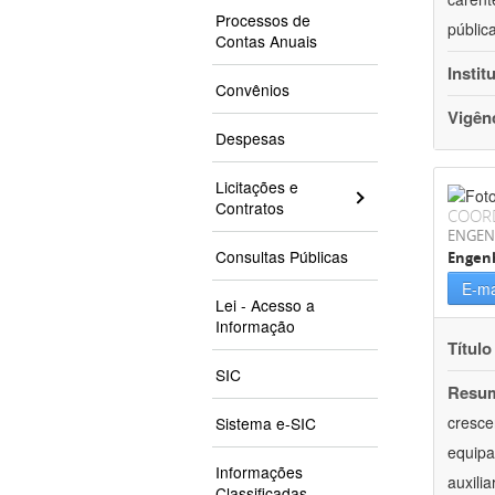
Processos de
públic
Contas Anuais
Instit
Convênios
Vigên
Despesas
Licitações e
Contratos
COOR
ENGEN
Consultas Públicas
Engenh
E-ma
Lei - Acesso a
Informação
Título
SIC
Resu
cresce
Sistema e-SIC
equipa
Informações
auxili
Classificadas