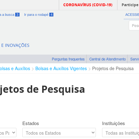
CORONAVÍRUS (COVID-19)
Participe
ra a busca
3
Ir para o rodapé
4
ACESSI
A E INOVAÇÕES
Perguntas frequentes
Central de Atendimento
Serv
olsas e Auxílios
Bolsas e Auxílios Vigentes
Projetos de Pesquisa
jetos de Pesquisa
Estados
Instituições