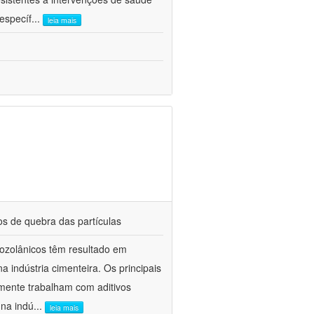
específ
...
leia mais
os de quebra das partículas
 pozolânicos têm resultado em
indústria cimenteira. Os principais
mente trabalham com aditivos
 na indú
...
leia mais