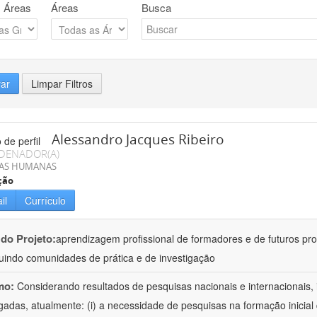
 Áreas
Áreas
Busca
rar
Limpar Filtros
Alessandro Jacques Ribeiro
DENADOR(A)
IAS HUMANAS
ção
il
Currículo
 do Projeto:
aprendizagem profissional de formadores e de futuros pr
tuindo comunidades de prática e de investigação
mo:
Considerando resultados de pesquisas nacionais e internacionais, 
igadas, atualmente: (i) a necessidade de pesquisas na formação inicia