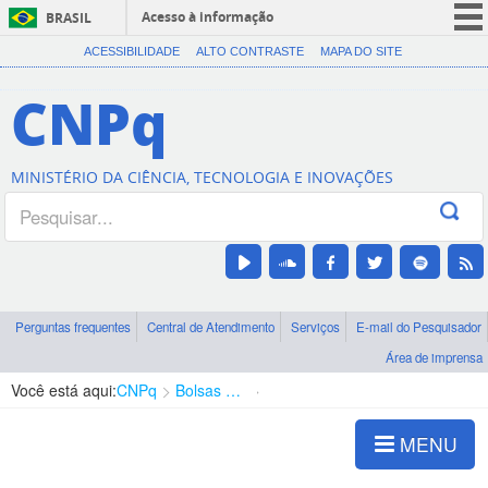
Acesso à informação
BRASIL
CORONAVÍRUS (COVID-19)
ACESSIBILIDADE
ALTO CONTRASTE
MAPA DO SITE
Participe
CNPq
Serviços
Legislação
MINISTÉRIO DA CIÊNCIA, TECNOLOGIA E INOVAÇÕES
Canais
Perguntas frequentes
Central de Atendimento
Serviços
E-mail do Pesquisador
Área de imprensa
Você está aqui:
CNPq
Bolsas e Auxílios Vigentes
Projetos de Pesquisa
MENU