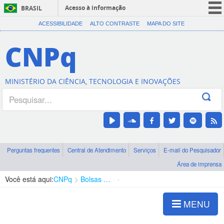
Acesso à informação
BRASIL
CORONAVÍRUS (COVID-19)
ACESSIBILIDADE
ALTO CONTRASTE
MAPA DO SITE
Participe
CNPq
Serviços
Legislação
MINISTÉRIO DA CIÊNCIA, TECNOLOGIA E INOVAÇÕES
Canais
Perguntas frequentes
Central de Atendimento
Serviços
E-mail do Pesquisador
Área de imprensa
Você está aqui:
CNPq
Bolsas e Auxílios Vigentes
Projetos de Pesquisa
MENU