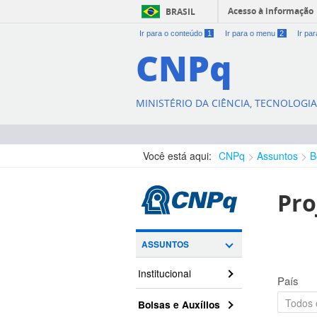
Acesso à informação
BRASIL
Ir para o conteúdo
1
Ir para o menu
2
Ir pa
CNPq
MINISTÉRIO DA CIÊNCIA, TECNOLOGI
Você está aqui:
CNPq
Assuntos
B
Pro
ASSUNTOS
Institucional
País
Bolsas e Auxílios