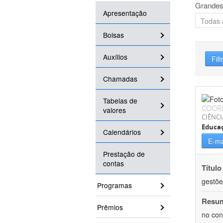
Grandes
Apresentação
Bolsas
Auxílios
Filt
Chamadas
Tabelas de
COOR
valores
CIÊNC
Educa
Calendários
E-ma
Prestação de
contas
Título
gestõe
Programas
Resu
Prêmios
no con