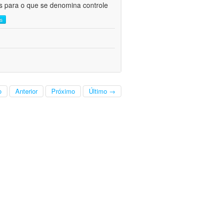
as para o que se denomina controle
is
o
Anterior
Próximo
Último →