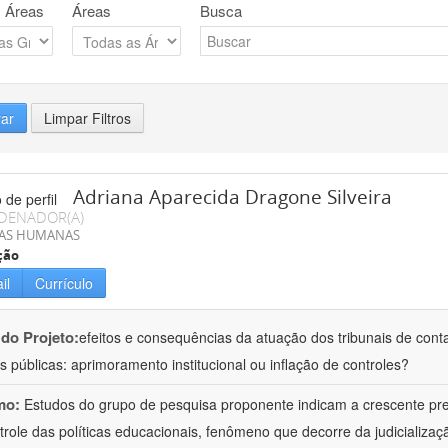
 Áreas
Áreas
Busca
rar
Limpar Filtros
Adriana Aparecida Dragone Silveira
DENADOR(A)
IAS HUMANAS
ção
il
Currículo
 do Projeto:
efeitos e consequências da atuação dos tribunais de conta
s públicas: aprimoramento institucional ou inflação de controles?
mo:
Estudos do grupo de pesquisa proponente indicam a crescente pr
trole das políticas educacionais, fenômeno que decorre da judicializa