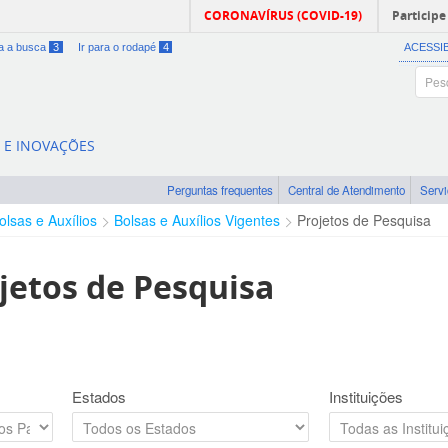
CORONAVÍRUS (COVID-19)
Participe
ra a busca
3
Ir para o rodapé
4
ACESSI
A E INOVAÇÕES
Perguntas frequentes
Central de Atendimento
Serv
olsas e Auxílios
Bolsas e Auxílios Vigentes
Projetos de Pesquisa
jetos de Pesquisa
Estados
Instituições