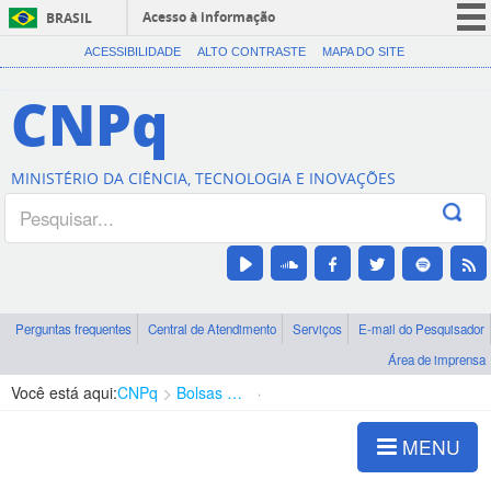
Acesso à informação
BRASIL
CORONAVÍRUS (COVID-19)
ACESSIBILIDADE
ALTO CONTRASTE
MAPA DO SITE
Participe
CNPq
Serviços
Legislação
MINISTÉRIO DA CIÊNCIA, TECNOLOGIA E INOVAÇÕES
Canais
Perguntas frequentes
Central de Atendimento
Serviços
E-mail do Pesquisador
Área de imprensa
Você está aqui:
CNPq
Bolsas e Auxílios Vigentes
Projetos de Pesquisa
MENU