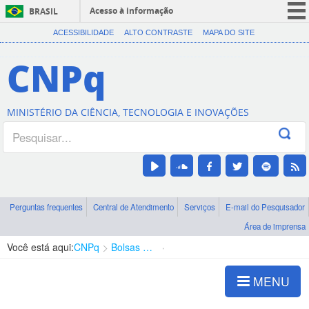
Acesso à informação
BRASIL
CORONAVÍRUS (COVID-19)
ACESSIBILIDADE
ALTO CONTRASTE
MAPA DO SITE
Participe
CNPq
Serviços
Legislação
MINISTÉRIO DA CIÊNCIA, TECNOLOGIA E INOVAÇÕES
Canais
Perguntas frequentes
Central de Atendimento
Serviços
E-mail do Pesquisador
Área de imprensa
Você está aqui:
CNPq
Bolsas e Auxílios Vigentes
Projetos de Pesquisa
MENU