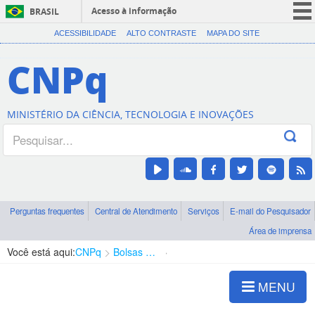
Acesso à informação
BRASIL
CORONAVÍRUS (COVID-19)
ACESSIBILIDADE
ALTO CONTRASTE
MAPA DO SITE
Participe
CNPq
Serviços
Legislação
MINISTÉRIO DA CIÊNCIA, TECNOLOGIA E INOVAÇÕES
Canais
Perguntas frequentes
Central de Atendimento
Serviços
E-mail do Pesquisador
Área de imprensa
Você está aqui:
CNPq
Bolsas e Auxílios Vigentes
Projetos de Pesquisa
MENU