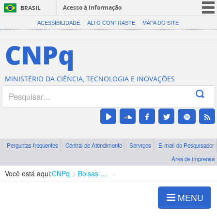
Acesso à informação
BRASIL
CORONAVÍRUS (COVID-19)
ACESSIBILIDADE
ALTO CONTRASTE
MAPA DO SITE
Participe
CNPq
Serviços
Legislação
MINISTÉRIO DA CIÊNCIA, TECNOLOGIA E INOVAÇÕES
Canais
Perguntas frequentes
Central de Atendimento
Serviços
E-mail do Pesquisador
Área de imprensa
Você está aqui:
CNPq
Bolsas e Auxílios Vigentes
Projetos de Pesquisa
MENU