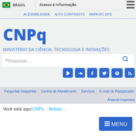
Acesso à informação
BRASIL
CORONAVÍRUS (COVID-19)
ACESSIBILIDADE
ALTO CONTRASTE
MAPA DO SITE
Participe
CNPq
Serviços
Legislação
MINISTÉRIO DA CIÊNCIA, TECNOLOGIA E INOVAÇÕES
Canais
Perguntas frequentes
Central de Atendimento
Serviços
E-mail do Pesquisador
Área de imprensa
Você está aqui:
CNPq
Bolsas e Auxílios Vigentes
Projetos de Pesquisa
MENU