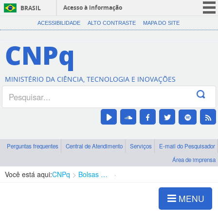
Acesso à informação
BRASIL
CORONAVÍRUS (COVID-19)
ACESSIBILIDADE
ALTO CONTRASTE
MAPA DO SITE
Participe
CNPq
Serviços
Legislação
MINISTÉRIO DA CIÊNCIA, TECNOLOGIA E INOVAÇÕES
Canais
Perguntas frequentes
Central de Atendimento
Serviços
E-mail do Pesquisador
Área de imprensa
Você está aqui:
CNPq
Bolsas e Auxílios Vigentes
Projetos de Pesquisa
MENU