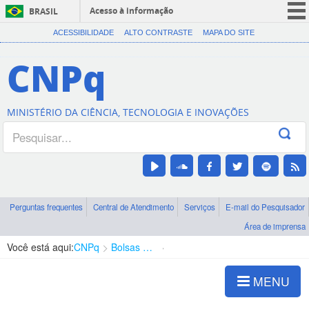
Acesso à informação
BRASIL
CORONAVÍRUS (COVID-19)
ACESSIBILIDADE
ALTO CONTRASTE
MAPA DO SITE
Participe
CNPq
Serviços
Legislação
MINISTÉRIO DA CIÊNCIA, TECNOLOGIA E INOVAÇÕES
Canais
Perguntas frequentes
Central de Atendimento
Serviços
E-mail do Pesquisador
Área de imprensa
Você está aqui:
CNPq
Bolsas e Auxílios Vigentes
Projetos de Pesquisa
MENU