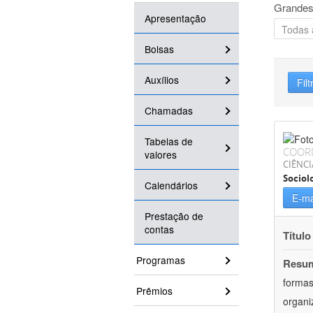
Grandes
Apresentação
Bolsas
Auxílios
Filt
Chamadas
Tabelas de
COOR
valores
CIÊNC
Sociol
Calendários
E-ma
Prestação de
contas
Título
Programas
Resu
formas
Prêmios
organi