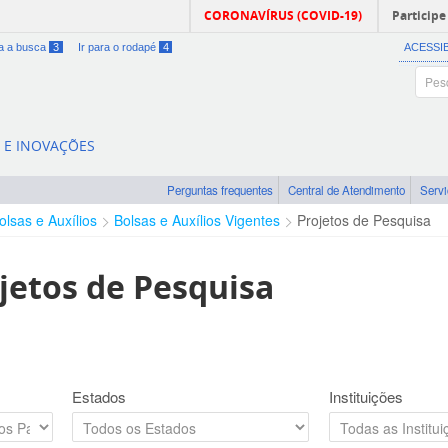
CORONAVÍRUS (COVID-19)
Participe
ra a busca
3
Ir para o rodapé
4
ACESSI
A E INOVAÇÕES
Perguntas frequentes
Central de Atendimento
Serv
olsas e Auxílios
Bolsas e Auxílios Vigentes
Projetos de Pesquisa
jetos de Pesquisa
Estados
Instituições