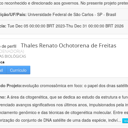
ico reconhecido e direcionado aos governos. No presente projeto prete
uição/UF/País:
Universidade Federal de São Carlos - SP - Brasil
cia:
Tue Dec 05 00:00:00 BRT 2023-Thu Dec 31 00:00:00 BRT 2026
Thales Renato Ochotorena de Freitas
DENADOR(A)
AS BIOLÓGICAS
ica
il
Currículo
 do Projeto:
evolução cromossômica em foco: o papel dos dnas satélit
mo:
A área da citogenética, que se dedica ao estudo da estrutura e f
venciado avanços significativos nos últimos anos, impulsionados pela 
ciamento genômico e das técnicas de citogenética molecular. Entre e
erização do conjunto de DNA satélite de uma dada espécie, indiví
...
le