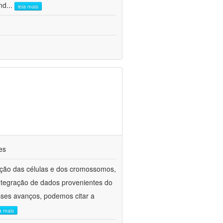
nd
...
leia mais
es
unção das células e dos cromossomos,
integração de dados provenientes do
sses avanços, podemos citar a
ia mais