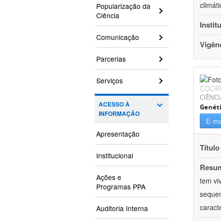
climát
Popularização da
Ciência
Instit
Comunicação
Vigên
Parcerias
Serviços
COOR
CIÊNCI
ACESSO À
Genét
INFORMAÇÃO
E-ma
Apresentação
Título
Institucional
Resu
Ações e
tem vi
Programas PPA
sequen
caract
Auditoria Interna