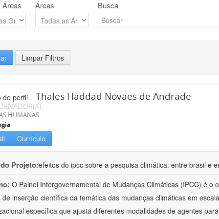
 Áreas
Áreas
Busca
rar
Limpar Filtros
Thales Haddad Novaes de Andrade
DENADOR(A)
IAS HUMANAS
ogia
il
Currículo
 do Projeto:
efeitos do ipcc sobre a pesquisa climática: entre brasil e
mo:
O Painel Intergovernamental de Mudanças Climáticas (IPCC) é o o
 de inserção científica da temática das mudanças climáticas em escal
zacional específica que ajusta diferentes modalidades de agentes pa