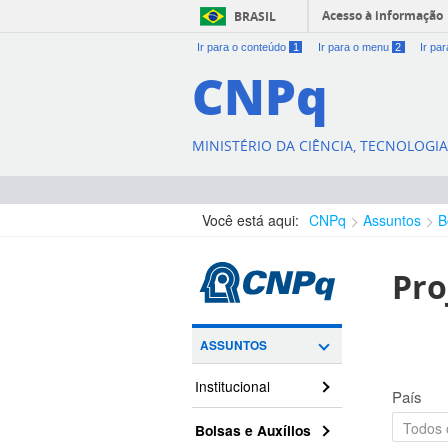
Acesso à informação
BRASIL
Ir para o conteúdo
1
Ir para o menu
2
Ir pa
CNPq
MINISTÉRIO DA CIÊNCIA, TECNOLOGI
Você está aqui:
CNPq
Assuntos
B
Pro
ASSUNTOS
Institucional
País
Bolsas e Auxílios