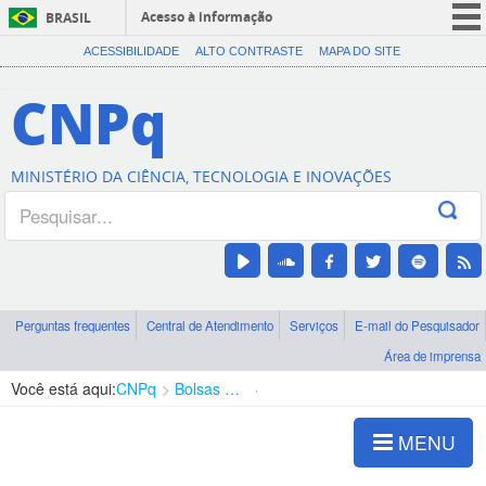
Acesso à informação
BRASIL
CORONAVÍRUS (COVID-19)
ACESSIBILIDADE
ALTO CONTRASTE
MAPA DO SITE
Participe
CNPq
Serviços
Legislação
MINISTÉRIO DA CIÊNCIA, TECNOLOGIA E INOVAÇÕES
Canais
Perguntas frequentes
Central de Atendimento
Serviços
E-mail do Pesquisador
Área de imprensa
Você está aqui:
CNPq
Bolsas e Auxílios Vigentes
Projetos de Pesquisa
MENU