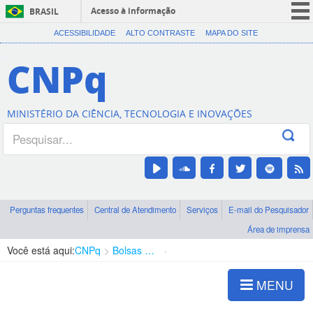
Acesso à informação
BRASIL
CORONAVÍRUS (COVID-19)
ACESSIBILIDADE
ALTO CONTRASTE
MAPA DO SITE
Participe
CNPq
Serviços
Legislação
MINISTÉRIO DA CIÊNCIA, TECNOLOGIA E INOVAÇÕES
Canais
Perguntas frequentes
Central de Atendimento
Serviços
E-mail do Pesquisador
Área de imprensa
Você está aqui:
CNPq
Bolsas e Auxílios Vigentes
Projetos de Pesquisa
MENU