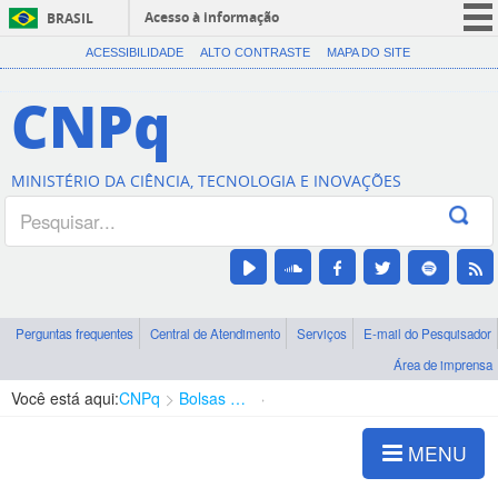
Acesso à informação
BRASIL
CORONAVÍRUS (COVID-19)
ACESSIBILIDADE
ALTO CONTRASTE
MAPA DO SITE
Participe
CNPq
Serviços
Legislação
MINISTÉRIO DA CIÊNCIA, TECNOLOGIA E INOVAÇÕES
Canais
Perguntas frequentes
Central de Atendimento
Serviços
E-mail do Pesquisador
Área de imprensa
Você está aqui:
CNPq
Bolsas e Auxílios Vigentes
Projetos de Pesquisa
MENU