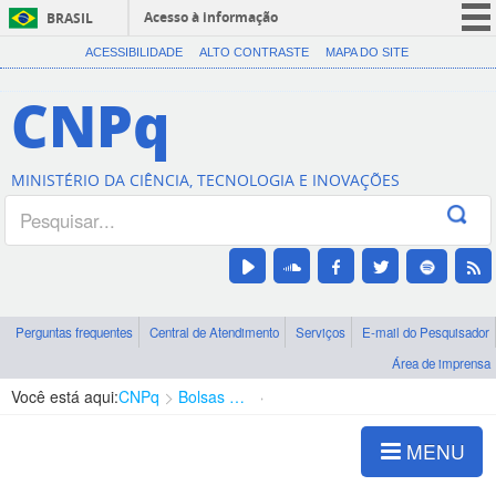
Acesso à informação
BRASIL
CORONAVÍRUS (COVID-19)
ACESSIBILIDADE
ALTO CONTRASTE
MAPA DO SITE
Participe
CNPq
Serviços
Legislação
MINISTÉRIO DA CIÊNCIA, TECNOLOGIA E INOVAÇÕES
Canais
Perguntas frequentes
Central de Atendimento
Serviços
E-mail do Pesquisador
Área de imprensa
Você está aqui:
CNPq
Bolsas e Auxílios Vigentes
Projetos de Pesquisa
MENU