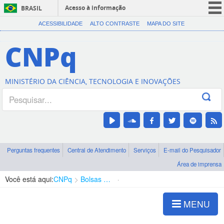
Acesso à informação
BRASIL
CORONAVÍRUS (COVID-19)
ACESSIBILIDADE
ALTO CONTRASTE
MAPA DO SITE
Participe
CNPq
Serviços
Legislação
MINISTÉRIO DA CIÊNCIA, TECNOLOGIA E INOVAÇÕES
Canais
Perguntas frequentes
Central de Atendimento
Serviços
E-mail do Pesquisador
Área de imprensa
Você está aqui:
CNPq
Bolsas e Auxílios Vigentes
Projetos de Pesquisa
MENU