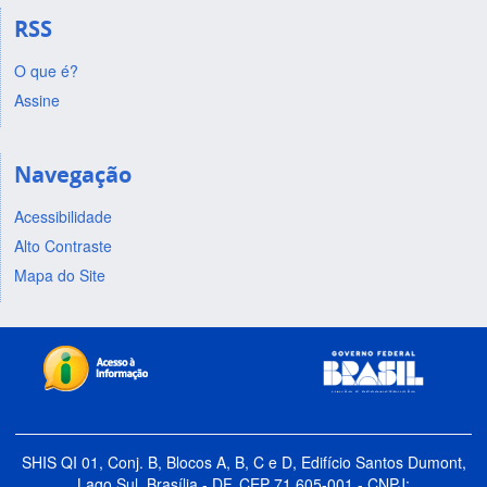
RSS
O que é?
Assine
Navegação
Acessibilidade
Alto Contraste
Mapa do Site
SHIS QI 01, Conj. B, Blocos A, B, C e D, Edifício Santos Dumont,
Lago Sul, Brasília - DF, CEP 71.605-001 - CNPJ: