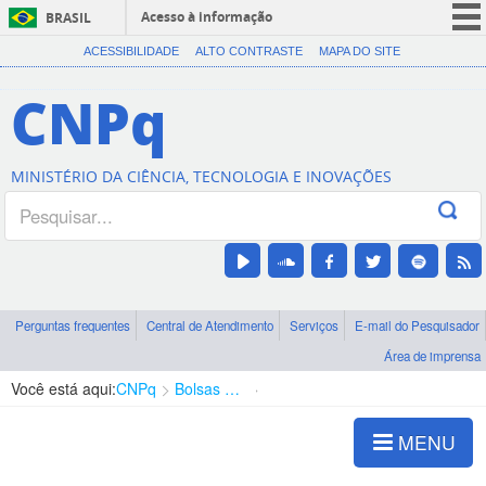
Acesso à informação
BRASIL
CORONAVÍRUS (COVID-19)
ACESSIBILIDADE
ALTO CONTRASTE
MAPA DO SITE
Participe
CNPq
Serviços
Legislação
MINISTÉRIO DA CIÊNCIA, TECNOLOGIA E INOVAÇÕES
Canais
Perguntas frequentes
Central de Atendimento
Serviços
E-mail do Pesquisador
Área de imprensa
Você está aqui:
CNPq
Bolsas e Auxílios Vigentes
Projetos de Pesquisa
MENU