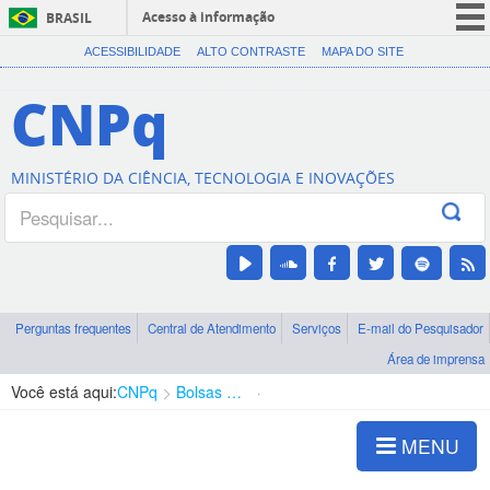
Acesso à informação
BRASIL
CORONAVÍRUS (COVID-19)
ACESSIBILIDADE
ALTO CONTRASTE
MAPA DO SITE
Participe
CNPq
Serviços
Legislação
MINISTÉRIO DA CIÊNCIA, TECNOLOGIA E INOVAÇÕES
Canais
Perguntas frequentes
Central de Atendimento
Serviços
E-mail do Pesquisador
Área de imprensa
Você está aqui:
CNPq
Bolsas e Auxílios Vigentes
Projetos de Pesquisa
MENU