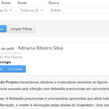
 Áreas
Áreas
Busca
rar
Limpar Filtros
Adriana Ribeiro Silva
DENADOR(A)
AS BIOLÓGICAS
cologia
il
Currículo
 do Projeto:
mecanismos celulares e moleculares sensíveis ao ligante 
nia causada pela infecção com klebsiella pneumoniae em camundon
mo:
A Klebsiella pneumoniae é uma bactéria oportunista que afeta in
nflamação, e resiste à eliminação pelas células do hospedeiro. Uma ve