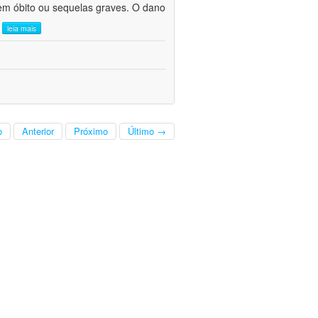
em óbito ou sequelas graves. O dano
.
leia mais
o
Anterior
Próximo
Último →