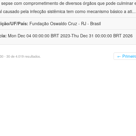
à sepse com comprometimento de diversos órgãos que pode culminar 
al causado pela infecção sistêmica tem como mecanismo básico a ati
..
uição/UF/País:
Fundação Oswaldo Cruz - RJ - Brasil
cia:
Mon Dec 04 00:00:00 BRT 2023-Thu Dec 31 00:00:00 BRT 2026
← Primeir
0 - 30 de 4.019 resultados.