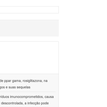
de ppar gama, rosiglitazona, na
gos e suas sequelas
divíduos imunocomprometidos, causa
z descontrolada, a infecção pode