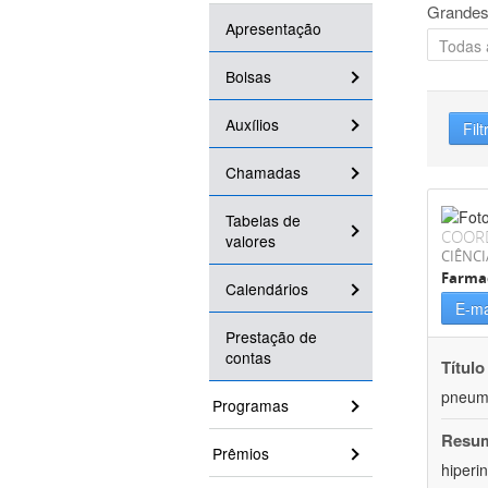
Grandes
Apresentação
Bolsas
Auxílios
Filt
Chamadas
Tabelas de
COOR
valores
CIÊNCI
Farma
Calendários
E-ma
Prestação de
contas
Título
pneumo
Programas
Resu
Prêmios
hiperi