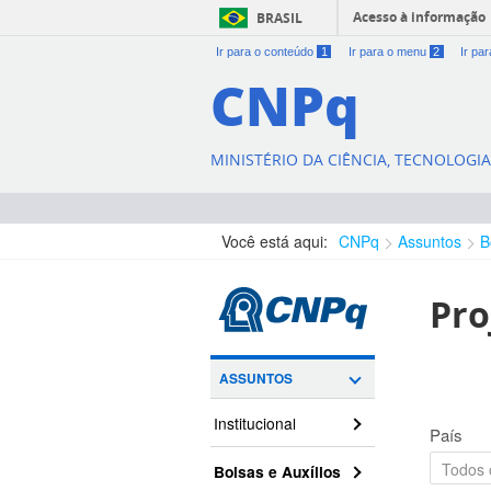
Acesso à informação
BRASIL
Ir para o conteúdo
1
Ir para o menu
2
Ir pa
CNPq
MINISTÉRIO DA CIÊNCIA, TECNOLOGI
Você está aqui:
CNPq
Assuntos
B
Pro
ASSUNTOS
Institucional
País
Bolsas e Auxílios