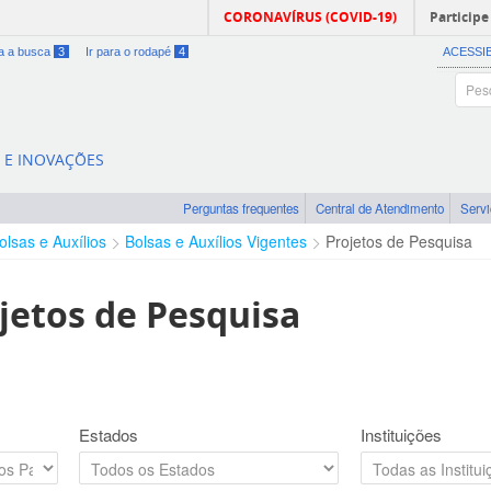
CORONAVÍRUS (COVID-19)
Participe
ra a busca
3
Ir para o rodapé
4
ACESSI
A E INOVAÇÕES
Perguntas frequentes
Central de Atendimento
Serv
olsas e Auxílios
Bolsas e Auxílios Vigentes
Projetos de Pesquisa
jetos de Pesquisa
Estados
Instituições