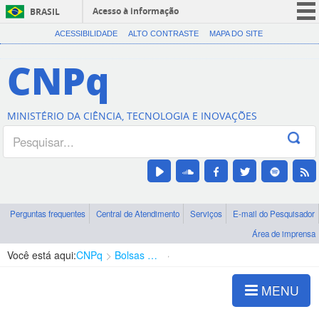
Acesso à informação
BRASIL
CORONAVÍRUS (COVID-19)
ACESSIBILIDADE
ALTO CONTRASTE
MAPA DO SITE
Participe
CNPq
Serviços
Legislação
MINISTÉRIO DA CIÊNCIA, TECNOLOGIA E INOVAÇÕES
Canais
Perguntas frequentes
Central de Atendimento
Serviços
E-mail do Pesquisador
Área de imprensa
Você está aqui:
CNPq
Bolsas e Auxílios Vigentes
Projetos de Pesquisa
MENU