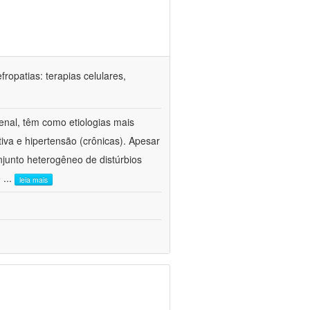
ropatias: terapias celulares,
enal, têm como etiologias mais
iva e hipertensão (crônicas). Apesar
junto heterogêneo de distúrbios
e
...
leia mais