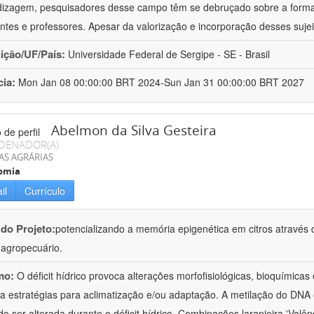
izagem, pesquisadores desse campo têm se debruçado sobre a formaç
ntes e professores. Apesar da valorização e incorporação desses sujei
uição/UF/País:
Universidade Federal de Sergipe - SE - Brasil
cia:
Mon Jan 08 00:00:00 BRT 2024-Sun Jan 31 00:00:00 BRT 2027
Abelmon da Silva Gesteira
DENADOR(A)
AS AGRÁRIAS
omia
il
Currículo
 do Projeto:
potencializando a memória epigenética em citros através d
o agropecuário.
mo:
O déficit hídrico provoca alterações morfofisiológicas, bioquímica
 a estratégias para aclimatização e/ou adaptação. A metilação do DNA 
o ser alterada durante o déficit hídrico. Combinações laranjeira 'Valên