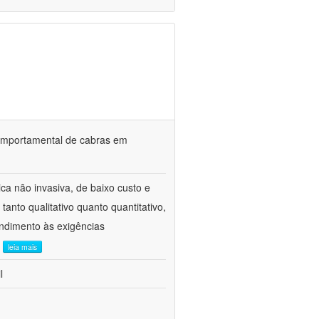
o comportamental de cabras em
ca não invasiva, de baixo custo e
tanto qualitativo quanto quantitativo,
ndimento às exigências
.
leia mais
l