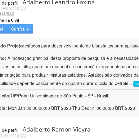
Adalberto Leandro Faxina
DENADOR(A)
HARIAS
aria Civil
il
Currículo
 do Projeto:
estudos para desenvolvimento de bioasfaltos para aplic
mo:
A motivação principal desta proposta de pesquisa é a necessidade
ativos ao asfalto, que é um material de construção largamente usado 
imentação para produzir misturas asfálticas. Asfaltos são derivados da
ibilidade depende basicamente do quanto durar o ciclo do petróle
...
le
uição/UF/País:
Universidade de São Paulo - SP - Brasil
cia:
Mon Jan 30 00:00:00 BRT 2023-Thu Dec 31 00:00:00 BRT 2026
Adalberto Ramon Vieyra
DENADOR(A)