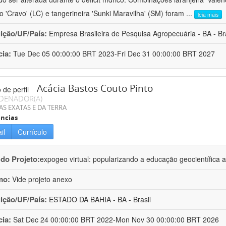
ro 'Cravo' (LC) e tangerineira 'Sunki Maravilha' (SM) foram
...
leia mais
uição/UF/País:
Empresa Brasileira de Pesquisa Agropecuária - BA - Bra
cia:
Tue Dec 05 00:00:00 BRT 2023-Fri Dec 31 00:00:00 BRT 2027
Acácia Bastos Couto Pinto
DENADOR(A)
AS EXATAS E DA TERRA
ncias
il
Currículo
 do Projeto:
expogeo virtual: popularizando a educação geocientífica a
mo:
Vide projeto anexo
uição/UF/País:
ESTADO DA BAHIA - BA - Brasil
cia:
Sat Dec 24 00:00:00 BRT 2022-Mon Nov 30 00:00:00 BRT 2026