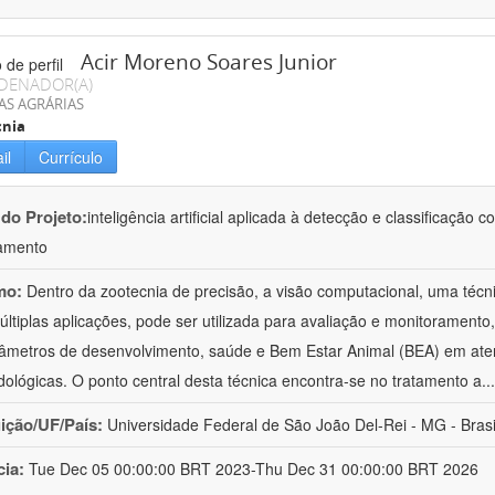
Acir Moreno Soares Junior
DENADOR(A)
AS AGRÁRIAS
cnia
il
Currículo
 do Projeto:
inteligência artificial aplicada à detecção e classificaçã
amento
mo:
Dentro da zootecnia de precisão, a visão computacional, uma técni
ltiplas aplicações, pode ser utilizada para avaliação e monitoramento, 
âmetros de desenvolvimento, saúde e Bem Estar Animal (BEA) em ate
ológicas. O ponto central desta técnica encontra-se no tratamento a
..
uição/UF/País:
Universidade Federal de São João Del-Rei - MG - Brasi
cia:
Tue Dec 05 00:00:00 BRT 2023-Thu Dec 31 00:00:00 BRT 2026