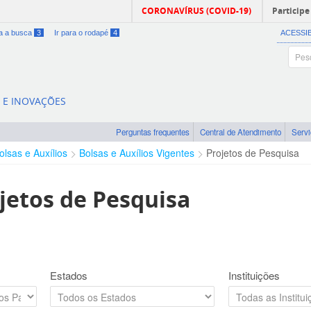
CORONAVÍRUS (COVID-19)
Participe
ra a busca
3
Ir para o rodapé
4
ACESSI
A E INOVAÇÕES
Perguntas frequentes
Central de Atendimento
Serv
olsas e Auxílios
Bolsas e Auxílios Vigentes
Projetos de Pesquisa
jetos de Pesquisa
Estados
Instituições