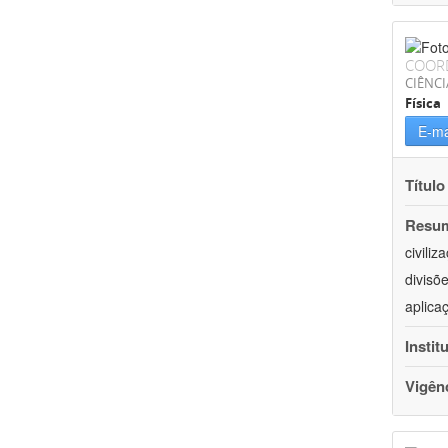
COOR
CIÊNCI
Física
E-ma
Título
Resu
civili
divisõ
aplica
Instit
Vigên