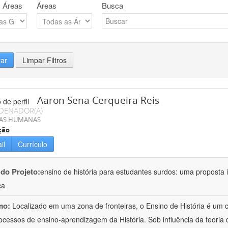
 Áreas
Áreas
Busca
rar
Limpar Filtros
Aaron Sena Cerqueira Reis
DENADOR(A)
IAS HUMANAS
ção
il
Currículo
 do Projeto:
ensino de história para estudantes surdos: uma proposta i
ca
mo:
Localizado em uma zona de fronteiras, o Ensino de História é um
ocessos de ensino-aprendizagem da História. Sob influência da teoria d