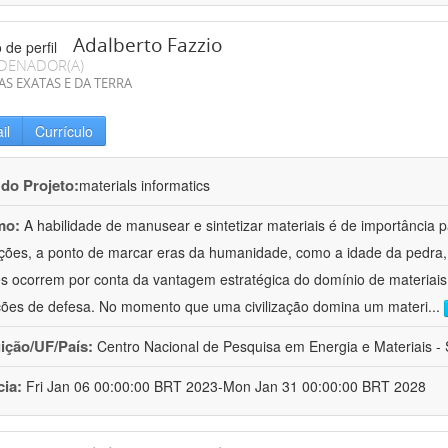
Adalberto Fazzio
DENADOR(A)
AS EXATAS E DA TERRA
il
Currículo
 do Projeto:
materials informatics
mo:
A habilidade de manusear e sintetizar materiais é de importância 
zações, a ponto de marcar eras da humanidade, como a idade da pedra, 
es ocorrem por conta da vantagem estratégica do domínio de materiais,
ções de defesa. No momento que uma civilização domina um materi
...
uição/UF/País:
Centro Nacional de Pesquisa em Energia e Materiais - S
cia:
Fri Jan 06 00:00:00 BRT 2023-Mon Jan 31 00:00:00 BRT 2028