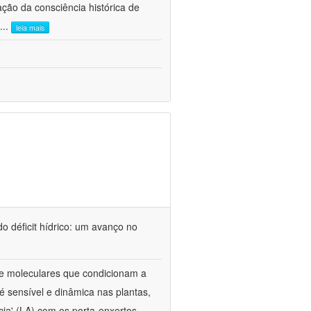
ão da consciência histórica de
...
leia mais
o déficit hídrico: um avanço no
s e moleculares que condicionam a
é sensível e dinâmica nas plantas,
cia' (LA) com os porta-enxertos