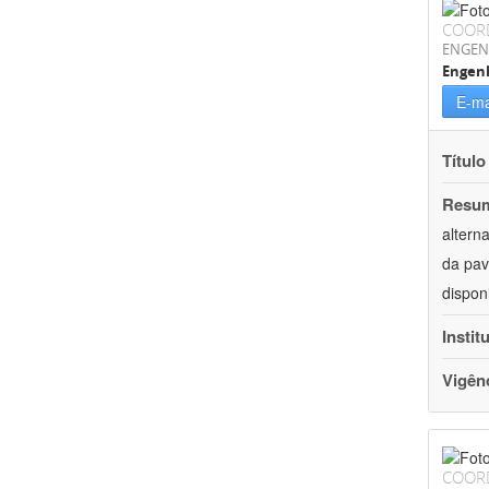
COOR
ENGEN
Engenh
E-ma
Título
Resu
altern
da pav
dispon
Instit
Vigên
COOR