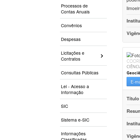
Processos de
limoei
Contas Anuais
Instit
Convênios
Vigên
Despesas
Licitações e
Contratos
COOR
CIÊNCI
Consultas Públicas
Geociê
E-ma
Lei - Acesso a
Informação
Título
SIC
Resu
Sistema e-SIC
Instit
Informações
Vigên
Classificadas