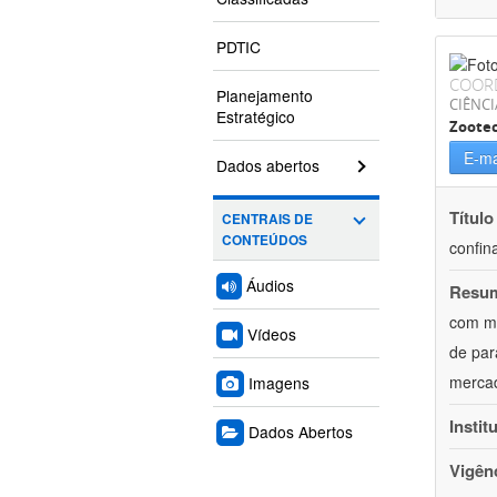
PDTIC
COOR
Planejamento
CIÊNCI
Estratégico
Zoote
E-ma
Dados abertos
Título
CENTRAIS DE
CONTEÚDOS
confin
Áudios
Resu
com mú
Vídeos
de par
mercad
Imagens
Instit
Dados Abertos
Vigên