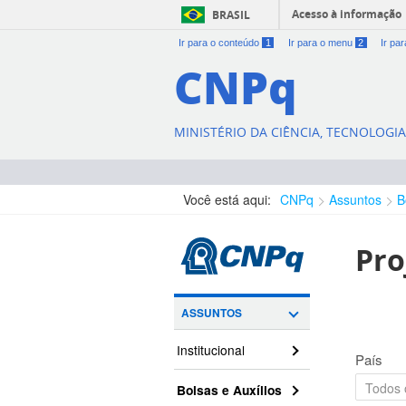
Acesso à informação
BRASIL
Ir para o conteúdo
1
Ir para o menu
2
Ir pa
CNPq
MINISTÉRIO DA CIÊNCIA, TECNOLOGI
Você está aqui:
CNPq
Assuntos
B
Pro
ASSUNTOS
Institucional
País
Bolsas e Auxílios