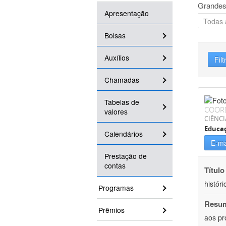
Grandes
Apresentação
Bolsas
Auxílios
Filt
Chamadas
Tabelas de
COOR
valores
CIÊNC
Educa
Calendários
E-ma
Prestação de
contas
Título
históri
Programas
Resu
Prêmios
aos pr