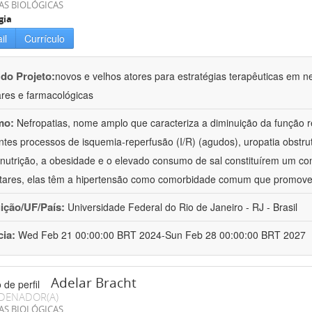
AS BIOLÓGICAS
gia
il
Currículo
 do Projeto:
novos e velhos atores para estratégias terapêuticas em nef
ares e farmacológicas
mo:
Nefropatias, nome amplo que caracteriza a diminuição da função r
ntes processos de isquemia-reperfusão (I/R) (agudos), uropatia obstrut
nutrição, a obesidade e o elevado consumo de sal constituírem um con
tares, elas têm a hipertensão como comorbidade comum que promov
uição/UF/País:
Universidade Federal do Rio de Janeiro - RJ - Brasil
cia:
Wed Feb 21 00:00:00 BRT 2024-Sun Feb 28 00:00:00 BRT 2027
Adelar Bracht
DENADOR(A)
AS BIOLÓGICAS