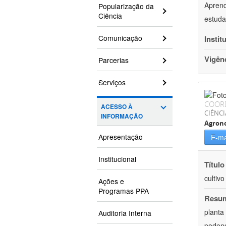
Aprend
Popularização da
Ciência
estuda
Comunicação
Instit
Vigên
Parcerias
Serviços
COOR
ACESSO À
CIÊNCI
INFORMAÇÃO
Agron
Apresentação
E-ma
Institucional
Título
cultiv
Ações e
Programas PPA
Resu
planta
Auditoria Interna
podend