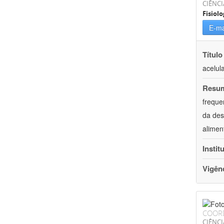
CIÊNCI
Fisiolo
E-ma
Título
acelul
Resu
freque
da des
alimen
Instit
Vigên
COOR
CIÊNCI