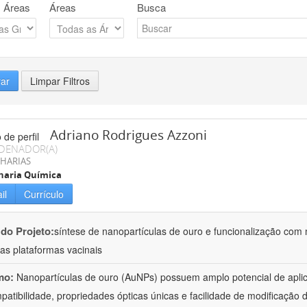
 Áreas
Áreas
Busca
rar
Limpar Filtros
Adriano Rodrigues Azzoni
DENADOR(A)
HARIAS
haria Química
il
Currículo
 do Projeto:
síntese de nanopartículas de ouro e funcionalização com
as plataformas vacinais
mo:
Nanopartículas de ouro (AuNPs) possuem amplo potencial de apli
patibilidade, propriedades ópticas únicas e facilidade de modificação d