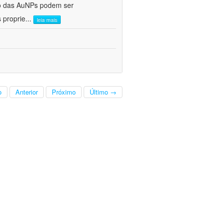
ho das AuNPs podem ser
 proprie
...
leia mais
o
Anterior
Próximo
Último →