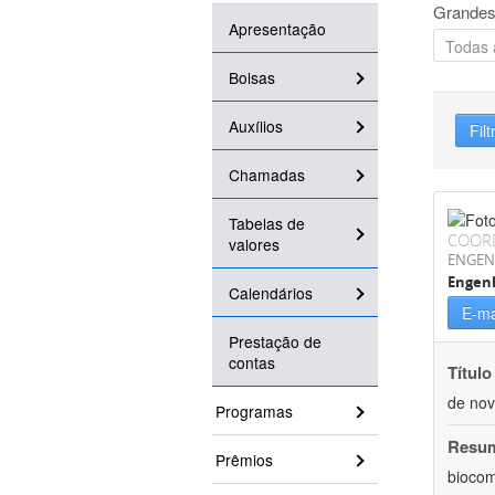
Grandes
Apresentação
Bolsas
Auxílios
Filt
Chamadas
Tabelas de
COOR
valores
ENGEN
Engen
Calendários
E-ma
Prestação de
contas
Título
de nov
Programas
Resu
Prêmios
biocom