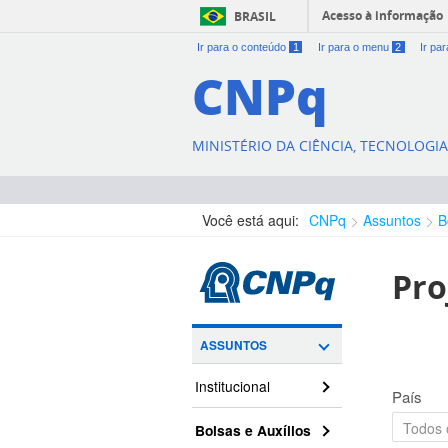
Acesso à informação
BRASIL
Ir para o conteúdo
1
Ir para o menu
2
Ir pa
CNPq
MINISTÉRIO DA CIÊNCIA, TECNOLOGI
Você está aqui:
CNPq
Assuntos
B
Pro
ASSUNTOS
Institucional
País
Bolsas e Auxílios