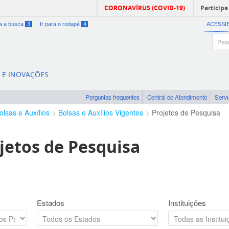
CORONAVÍRUS (COVID-19)
Participe
ra a busca
3
Ir para o rodapé
4
ACESSI
A E INOVAÇÕES
Perguntas frequentes
Central de Atendimento
Serv
olsas e Auxílios
Bolsas e Auxílios Vigentes
Projetos de Pesquisa
jetos de Pesquisa
Estados
Instituições