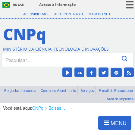
Acesso à informação
BRASIL
CORONAVÍRUS (COVID-19)
ACESSIBILIDADE
ALTO CONTRASTE
MAPA DO SITE
Participe
CNPq
Serviços
Legislação
MINISTÉRIO DA CIÊNCIA, TECNOLOGIA E INOVAÇÕES
Canais
Perguntas frequentes
Central de Atendimento
Serviços
E-mail do Pesquisador
Área de imprensa
Você está aqui:
CNPq
Bolsas e Auxílios Vigentes
Projetos de Pesquisa
MENU