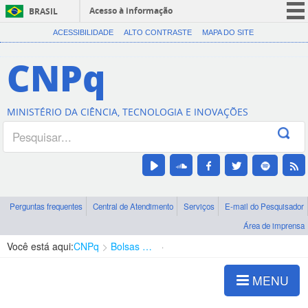
Acesso à informação
BRASIL
CORONAVÍRUS (COVID-19)
ACESSIBILIDADE
ALTO CONTRASTE
MAPA DO SITE
Participe
CNPq
Serviços
Legislação
MINISTÉRIO DA CIÊNCIA, TECNOLOGIA E INOVAÇÕES
Canais
Perguntas frequentes
Central de Atendimento
Serviços
E-mail do Pesquisador
Área de imprensa
Você está aqui:
CNPq
Bolsas e Auxílios Vigentes
Projetos de Pesquisa
MENU