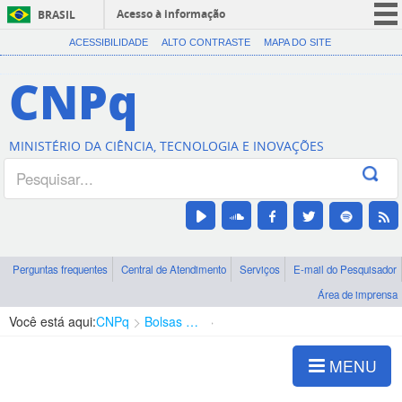
Acesso à informação
BRASIL
CORONAVÍRUS (COVID-19)
ACESSIBILIDADE
ALTO CONTRASTE
MAPA DO SITE
Participe
CNPq
Serviços
Legislação
MINISTÉRIO DA CIÊNCIA, TECNOLOGIA E INOVAÇÕES
Canais
Perguntas frequentes
Central de Atendimento
Serviços
E-mail do Pesquisador
Área de imprensa
Você está aqui:
CNPq
Bolsas e Auxílios Vigentes
Projetos de Pesquisa
MENU